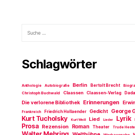
Suche
nach:
Schlagwörter
Berlin
Bertolt Brecht
Anthologie
Autobiografie
Biogra
Claassen
Claassen-Verlag
Dad
Christoph Buchwald
Erinnerungen
Die verlorene Bibliothek
Erwin
George 
Gedicht
Friedrich Hollaender
Frankreich
Kurt Tucholsky
Lyrik
Lied
Kurt Weill
Lieder
Prosa
Roman
Rezension
Theater
Trude Hest
Walter Mehring
Weltbühne
Werkausgabe