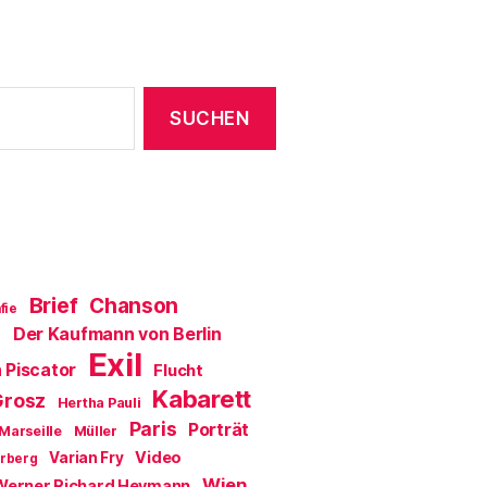
Brief
Chanson
fie
Der Kaufmann von Berlin
a
Exil
 Piscator
Flucht
Kabarett
Grosz
Hertha Pauli
Paris
Porträt
Marseille
Müller
Video
Varian Fry
erberg
Wien
Werner Richard Heymann