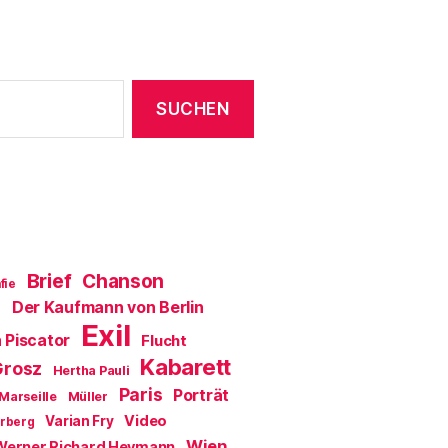
Brief
Chanson
fie
Der Kaufmann von Berlin
a
Exil
 Piscator
Flucht
Kabarett
Grosz
Hertha Pauli
Paris
Porträt
Marseille
Müller
Video
Varian Fry
erberg
Wien
Werner Richard Heymann