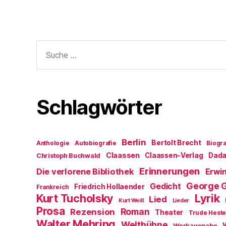
Suche
nach:
Schlagwörter
Berlin
Bertolt Brecht
Anthologie
Autobiografie
Biogra
Claassen
Claassen-Verlag
Dad
Christoph Buchwald
Erinnerungen
Die verlorene Bibliothek
Erwin
George 
Gedicht
Friedrich Hollaender
Frankreich
Kurt Tucholsky
Lyrik
Lied
Kurt Weill
Lieder
Prosa
Roman
Rezension
Theater
Trude Hest
Walter Mehring
Weltbühne
Werkausgabe