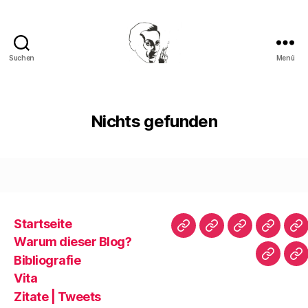
Suchen
Menü
Walter
Mehring
Nichts gefunden
Startseite
Startseite
Warum
Bibliografie
Vita
Zi
Warum dieser Blog?
dieser
|
Bibliografie
Impres
Re
Blog?
T
Vita
Zitate | Tweets