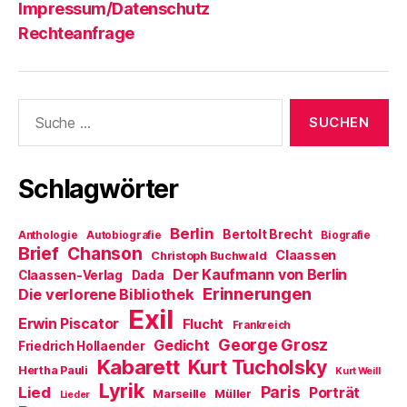
Impressum/Datenschutz
Rechteanfrage
Suche
nach:
Schlagwörter
Berlin
Bertolt Brecht
Anthologie
Autobiografie
Biografie
Brief
Chanson
Claassen
Christoph Buchwald
Der Kaufmann von Berlin
Claassen-Verlag
Dada
Erinnerungen
Die verlorene Bibliothek
Exil
Erwin Piscator
Flucht
Frankreich
George Grosz
Gedicht
Friedrich Hollaender
Kabarett
Kurt Tucholsky
Hertha Pauli
Kurt Weill
Lyrik
Paris
Lied
Porträt
Marseille
Müller
Lieder