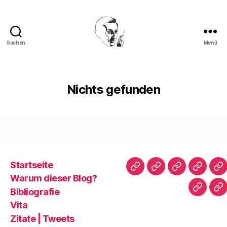
Suchen
Menü
Walter
Mehring
Nichts gefunden
Startseite
Startseite
Warum
Bibliografie
Vita
Zi
Warum dieser Blog?
dieser
|
Bibliografie
Impres
Re
Blog?
T
Vita
Zitate | Tweets