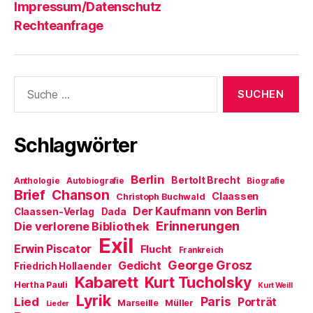
Impressum/Datenschutz
Rechteanfrage
Suche
nach:
Schlagwörter
Berlin
Bertolt Brecht
Anthologie
Autobiografie
Biografie
Brief
Chanson
Claassen
Christoph Buchwald
Der Kaufmann von Berlin
Claassen-Verlag
Dada
Erinnerungen
Die verlorene Bibliothek
Exil
Erwin Piscator
Flucht
Frankreich
George Grosz
Gedicht
Friedrich Hollaender
Kabarett
Kurt Tucholsky
Hertha Pauli
Kurt Weill
Lyrik
Paris
Lied
Porträt
Marseille
Müller
Lieder