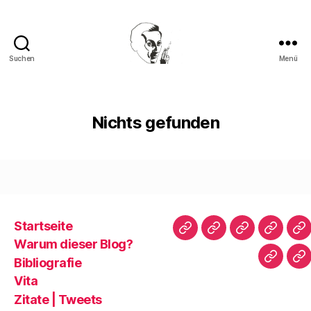
Suchen
Menü
Walter
Mehring
Nichts gefunden
Startseite
Startseite
Warum
Bibliografie
Vita
Zi
Warum dieser Blog?
dieser
|
Bibliografie
Impres
Re
Blog?
T
Vita
Zitate | Tweets