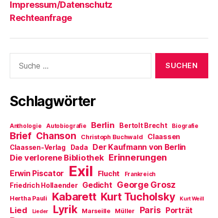
Impressum/Datenschutz
Rechteanfrage
Suche
nach:
Schlagwörter
Berlin
Bertolt Brecht
Anthologie
Autobiografie
Biografie
Brief
Chanson
Claassen
Christoph Buchwald
Der Kaufmann von Berlin
Claassen-Verlag
Dada
Erinnerungen
Die verlorene Bibliothek
Exil
Erwin Piscator
Flucht
Frankreich
George Grosz
Gedicht
Friedrich Hollaender
Kabarett
Kurt Tucholsky
Hertha Pauli
Kurt Weill
Lyrik
Paris
Lied
Porträt
Marseille
Müller
Lieder