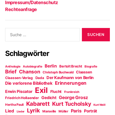
Impressum/Datenschutz
Rechteanfrage
Suche
nach:
Schlagwörter
Berlin
Bertolt Brecht
Anthologie
Autobiografie
Biografie
Brief
Chanson
Claassen
Christoph Buchwald
Der Kaufmann von Berlin
Claassen-Verlag
Dada
Erinnerungen
Die verlorene Bibliothek
Exil
Erwin Piscator
Flucht
Frankreich
George Grosz
Gedicht
Friedrich Hollaender
Kabarett
Kurt Tucholsky
Hertha Pauli
Kurt Weill
Lyrik
Paris
Lied
Porträt
Marseille
Müller
Lieder