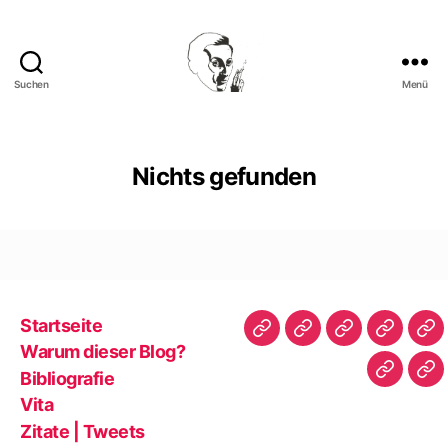
Suchen
Menü
Walter
Mehring
Nichts gefunden
Startseite
Startseite
Warum
Bibliografie
Vita
Zit
Warum dieser Blog?
dieser
|
Bibliografie
Impres
Re
Blog?
Tw
Vita
Zitate | Tweets