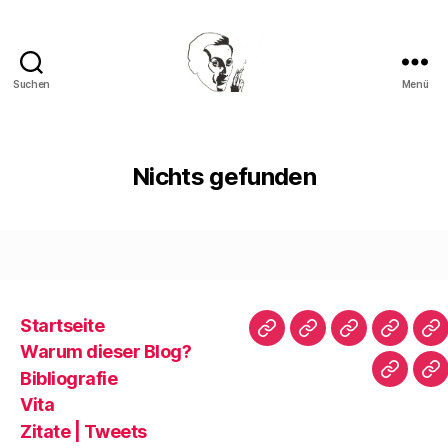
Suchen
Menü
Walter
Mehring
Nichts gefunden
Startseite
Startseite
Warum
Bibliografie
Vita
Zi
Warum dieser Blog?
dieser
|
Bibliografie
Impres
Re
Blog?
T
Vita
Zitate | Tweets