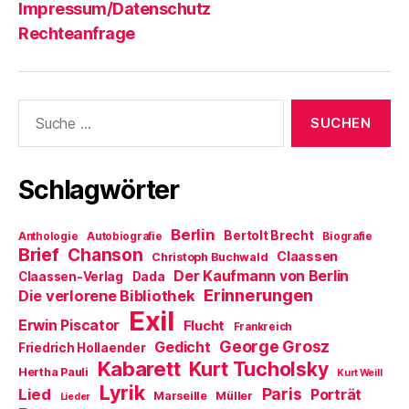
Impressum/Datenschutz
Rechteanfrage
Suche
nach:
Schlagwörter
Berlin
Bertolt Brecht
Anthologie
Autobiografie
Biografie
Brief
Chanson
Claassen
Christoph Buchwald
Der Kaufmann von Berlin
Claassen-Verlag
Dada
Erinnerungen
Die verlorene Bibliothek
Exil
Erwin Piscator
Flucht
Frankreich
George Grosz
Gedicht
Friedrich Hollaender
Kabarett
Kurt Tucholsky
Hertha Pauli
Kurt Weill
Lyrik
Paris
Lied
Porträt
Marseille
Müller
Lieder