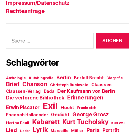
Impressum/Datenschutz
Rechteanfrage
Suche
nach:
Schlagwörter
Berlin
Bertolt Brecht
Anthologie
Autobiografie
Biografie
Brief
Chanson
Claassen
Christoph Buchwald
Der Kaufmann von Berlin
Claassen-Verlag
Dada
Erinnerungen
Die verlorene Bibliothek
Exil
Erwin Piscator
Flucht
Frankreich
George Grosz
Gedicht
Friedrich Hollaender
Kabarett
Kurt Tucholsky
Hertha Pauli
Kurt Weill
Lyrik
Paris
Lied
Porträt
Marseille
Müller
Lieder