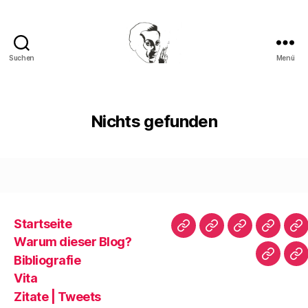
Suchen
Menü
Walter
Mehring
Nichts gefunden
Startseite
Startseite
Warum
Bibliografie
Vita
Zi
Warum dieser Blog?
dieser
|
Bibliografie
Impres
Re
Blog?
T
Vita
Zitate | Tweets