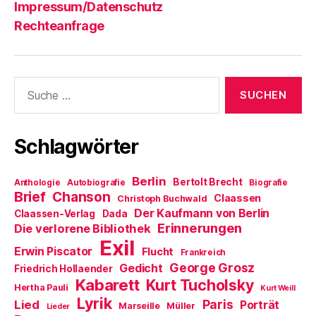
Impressum/Datenschutz
Rechteanfrage
Suche
nach:
Schlagwörter
Berlin
Bertolt Brecht
Anthologie
Autobiografie
Biografie
Brief
Chanson
Claassen
Christoph Buchwald
Der Kaufmann von Berlin
Claassen-Verlag
Dada
Erinnerungen
Die verlorene Bibliothek
Exil
Erwin Piscator
Flucht
Frankreich
George Grosz
Gedicht
Friedrich Hollaender
Kabarett
Kurt Tucholsky
Hertha Pauli
Kurt Weill
Lyrik
Paris
Lied
Porträt
Marseille
Müller
Lieder