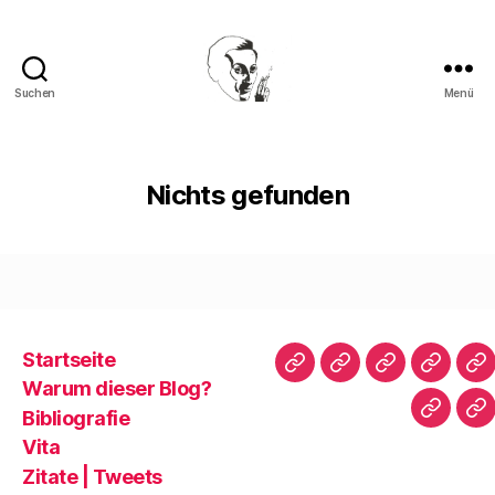
Suchen
Menü
Walter
Mehring
Nichts gefunden
Startseite
Startseite
Warum
Bibliografie
Vita
Zi
Warum dieser Blog?
dieser
|
Bibliografie
Impres
Re
Blog?
T
Vita
Zitate | Tweets