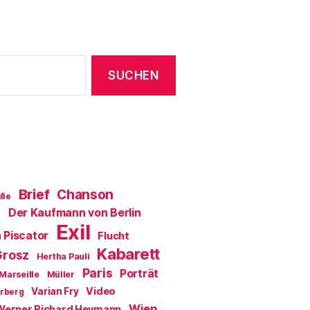
Brief
Chanson
fie
Der Kaufmann von Berlin
a
Exil
 Piscator
Flucht
Kabarett
Grosz
Hertha Pauli
Paris
Porträt
Marseille
Müller
Video
Varian Fry
erberg
Wien
Werner Richard Heymann