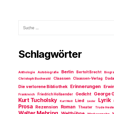
Suche
nach:
Schlagwörter
Berlin
Bertolt Brecht
Anthologie
Autobiografie
Biogra
Claassen
Claassen-Verlag
Dad
Christoph Buchwald
Erinnerungen
Die verlorene Bibliothek
Erwin
George 
Gedicht
Friedrich Hollaender
Frankreich
Kurt Tucholsky
Lyrik
Lied
Kurt Weill
Lieder
Prosa
Roman
Rezension
Theater
Trude Hest
Walter Mehring
Weltbühne
Werkausgabe