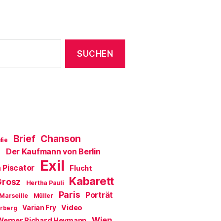
Brief
Chanson
fie
Der Kaufmann von Berlin
a
Exil
 Piscator
Flucht
Kabarett
Grosz
Hertha Pauli
Paris
Porträt
Marseille
Müller
Video
Varian Fry
erberg
Wien
Werner Richard Heymann