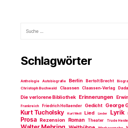
Suche
nach:
Schlagwörter
Berlin
Bertolt Brecht
Anthologie
Autobiografie
Biogra
Claassen
Claassen-Verlag
Dad
Christoph Buchwald
Erinnerungen
Die verlorene Bibliothek
Erwin
George 
Gedicht
Friedrich Hollaender
Frankreich
Kurt Tucholsky
Lyrik
Lied
Kurt Weill
Lieder
Prosa
Roman
Rezension
Theater
Trude Hest
Walter Mehring
Weltbühne
Werkausgabe