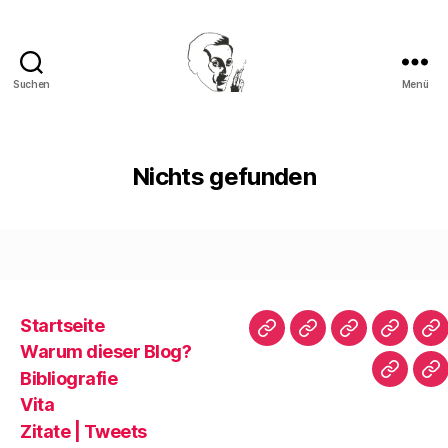
Suchen
Menü
Walter
Mehring
Nichts gefunden
Startseite
Startseite
Warum
Bibliografie
Vita
Zi
Warum dieser Blog?
dieser
|
Bibliografie
Impres
Re
Blog?
T
Vita
Zitate | Tweets