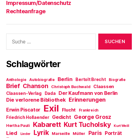
Impressum/Datenschutz
Rechteanfrage
Suche
nach:
Schlagwörter
Berlin
Bertolt Brecht
Anthologie
Autobiografie
Biografie
Brief
Chanson
Claassen
Christoph Buchwald
Der Kaufmann von Berlin
Claassen-Verlag
Dada
Erinnerungen
Die verlorene Bibliothek
Exil
Erwin Piscator
Flucht
Frankreich
George Grosz
Gedicht
Friedrich Hollaender
Kabarett
Kurt Tucholsky
Hertha Pauli
Kurt Weill
Lyrik
Paris
Lied
Porträt
Marseille
Müller
Lieder