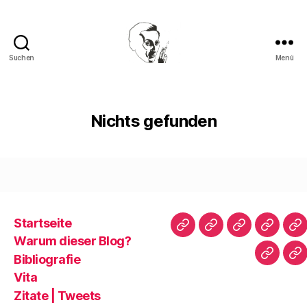
Suchen
Menü
Walter
Mehring
Nichts gefunden
Startseite
Startseite
Warum
Bibliografie
Vita
Zi
Warum dieser Blog?
dieser
|
Bibliografie
Impres
Re
Blog?
T
Vita
Zitate | Tweets