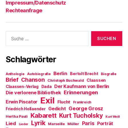
Impressum/Datenschutz
Rechteanfrage
Suche
nach:
Schlagwörter
Berlin
Bertolt Brecht
Anthologie
Autobiografie
Biografie
Brief
Chanson
Claassen
Christoph Buchwald
Der Kaufmann von Berlin
Claassen-Verlag
Dada
Erinnerungen
Die verlorene Bibliothek
Exil
Erwin Piscator
Flucht
Frankreich
George Grosz
Gedicht
Friedrich Hollaender
Kabarett
Kurt Tucholsky
Hertha Pauli
Kurt Weill
Lyrik
Paris
Lied
Porträt
Marseille
Müller
Lieder