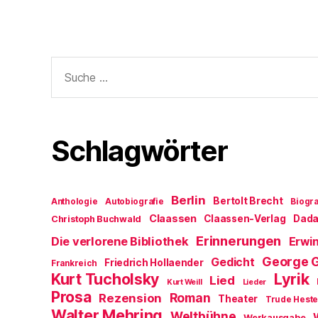
Suche
nach:
Schlagwörter
Berlin
Bertolt Brecht
Anthologie
Autobiografie
Biogra
Claassen
Claassen-Verlag
Dad
Christoph Buchwald
Erinnerungen
Die verlorene Bibliothek
Erwin
George 
Gedicht
Friedrich Hollaender
Frankreich
Kurt Tucholsky
Lyrik
Lied
Kurt Weill
Lieder
Prosa
Roman
Rezension
Theater
Trude Hest
Walter Mehring
Weltbühne
Werkausgabe