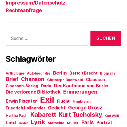
Impressum/Datenschutz
Rechteanfrage
Suche
nach:
Schlagwörter
Berlin
Bertolt Brecht
Anthologie
Autobiografie
Biografie
Brief
Chanson
Claassen
Christoph Buchwald
Der Kaufmann von Berlin
Claassen-Verlag
Dada
Erinnerungen
Die verlorene Bibliothek
Exil
Erwin Piscator
Flucht
Frankreich
George Grosz
Gedicht
Friedrich Hollaender
Kabarett
Kurt Tucholsky
Hertha Pauli
Kurt Weill
Lyrik
Paris
Lied
Porträt
Marseille
Müller
Lieder