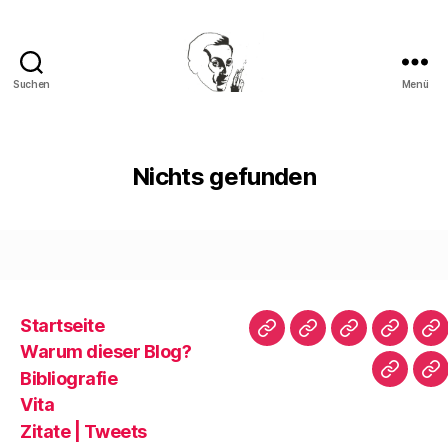
Suchen
Menü
Walter
Mehring
Nichts gefunden
Startseite
Startseite
Warum
Bibliografie
Vita
Zi
Warum dieser Blog?
dieser
|
Bibliografie
Impres
Re
Blog?
T
Vita
Zitate | Tweets