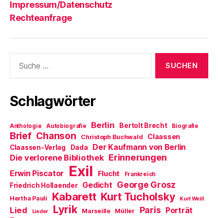
Impressum/Datenschutz
Rechteanfrage
Suche
nach:
Schlagwörter
Berlin
Bertolt Brecht
Anthologie
Autobiografie
Biografie
Brief
Chanson
Claassen
Christoph Buchwald
Der Kaufmann von Berlin
Claassen-Verlag
Dada
Erinnerungen
Die verlorene Bibliothek
Exil
Erwin Piscator
Flucht
Frankreich
George Grosz
Gedicht
Friedrich Hollaender
Kabarett
Kurt Tucholsky
Hertha Pauli
Kurt Weill
Lyrik
Paris
Lied
Porträt
Marseille
Müller
Lieder