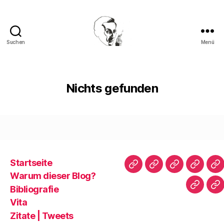
Suchen
Menü
Walter
Mehring
Nichts gefunden
Startseite
Startseite
Warum
Bibliografie
Vita
Zi
Warum dieser Blog?
dieser
|
Bibliografie
Impres
Re
Blog?
T
Vita
Zitate | Tweets