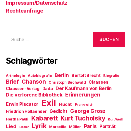
Impressum/Datenschutz
Rechteanfrage
Suche
nach:
Schlagwörter
Berlin
Bertolt Brecht
Anthologie
Autobiografie
Biografie
Brief
Chanson
Claassen
Christoph Buchwald
Der Kaufmann von Berlin
Claassen-Verlag
Dada
Erinnerungen
Die verlorene Bibliothek
Exil
Erwin Piscator
Flucht
Frankreich
George Grosz
Gedicht
Friedrich Hollaender
Kabarett
Kurt Tucholsky
Hertha Pauli
Kurt Weill
Lyrik
Paris
Lied
Porträt
Marseille
Müller
Lieder