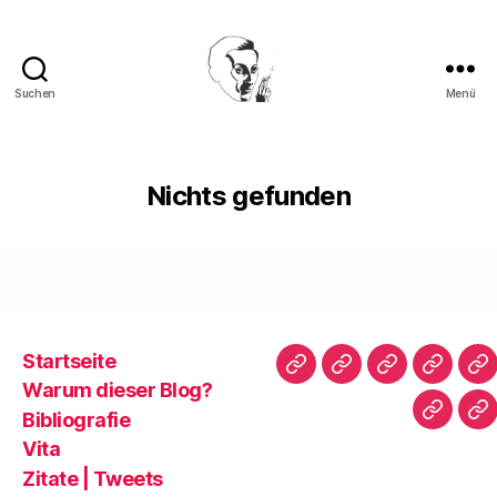
Suchen
Menü
Walter
Mehring
Nichts gefunden
Startseite
Startseite
Warum
Bibliografie
Vita
Zi
Warum dieser Blog?
dieser
|
Bibliografie
Impres
Re
Blog?
T
Vita
Zitate | Tweets