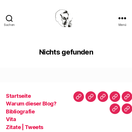
Suchen
Menü
Walter
Mehring
Nichts gefunden
Startseite
Startseite
Warum
Bibliografie
Vita
Zi
Warum dieser Blog?
dieser
|
Bibliografie
Impres
Re
Blog?
T
Vita
Zitate | Tweets