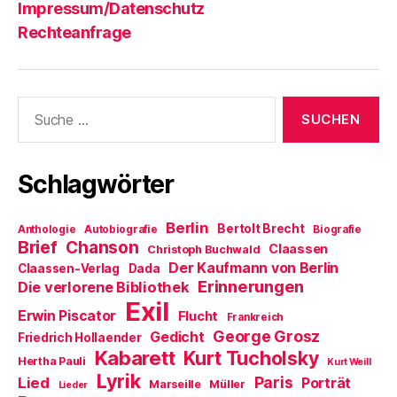
Impressum/Datenschutz
Rechteanfrage
Suche
nach:
Schlagwörter
Berlin
Bertolt Brecht
Anthologie
Autobiografie
Biografie
Brief
Chanson
Claassen
Christoph Buchwald
Der Kaufmann von Berlin
Claassen-Verlag
Dada
Erinnerungen
Die verlorene Bibliothek
Exil
Erwin Piscator
Flucht
Frankreich
George Grosz
Gedicht
Friedrich Hollaender
Kabarett
Kurt Tucholsky
Hertha Pauli
Kurt Weill
Lyrik
Paris
Lied
Porträt
Marseille
Müller
Lieder