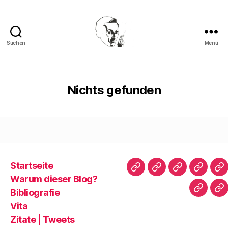
Suchen
Menü
Walter
Mehring
Nichts gefunden
Startseite
Startseite
Warum
Bibliografie
Vita
Zi
Warum dieser Blog?
dieser
|
Bibliografie
Impres
Re
Blog?
T
Vita
Zitate | Tweets