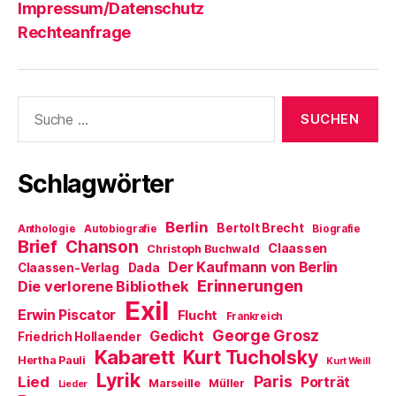
Impressum/Datenschutz
Rechteanfrage
Suche
nach:
Schlagwörter
Berlin
Bertolt Brecht
Anthologie
Autobiografie
Biografie
Brief
Chanson
Claassen
Christoph Buchwald
Der Kaufmann von Berlin
Claassen-Verlag
Dada
Erinnerungen
Die verlorene Bibliothek
Exil
Erwin Piscator
Flucht
Frankreich
George Grosz
Gedicht
Friedrich Hollaender
Kabarett
Kurt Tucholsky
Hertha Pauli
Kurt Weill
Lyrik
Paris
Lied
Porträt
Marseille
Müller
Lieder