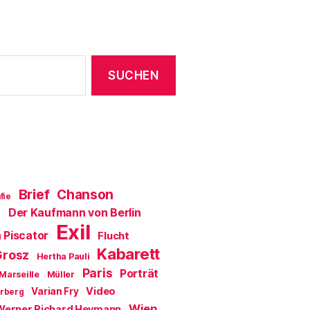
Brief
Chanson
fie
Der Kaufmann von Berlin
a
Exil
 Piscator
Flucht
Kabarett
Grosz
Hertha Pauli
Paris
Porträt
Marseille
Müller
Video
Varian Fry
erberg
Wien
Werner Richard Heymann