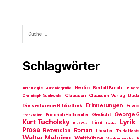
Suche
nach:
Schlagwörter
Berlin
Bertolt Brecht
Anthologie
Autobiografie
Biogra
Claassen
Claassen-Verlag
Dad
Christoph Buchwald
Erinnerungen
Die verlorene Bibliothek
Erwin
George 
Gedicht
Friedrich Hollaender
Frankreich
Kurt Tucholsky
Lyrik
Lied
Kurt Weill
Lieder
Prosa
Roman
Rezension
Theater
Trude Hest
Walter Mehring
Weltbühne
Werkausgabe