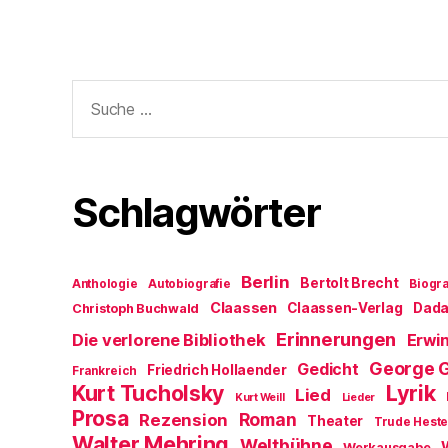
Suche
nach:
Schlagwörter
Berlin
Bertolt Brecht
Anthologie
Autobiografie
Biogra
Claassen
Claassen-Verlag
Dad
Christoph Buchwald
Erinnerungen
Die verlorene Bibliothek
Erwin
George 
Gedicht
Friedrich Hollaender
Frankreich
Kurt Tucholsky
Lyrik
Lied
Kurt Weill
Lieder
Prosa
Roman
Rezension
Theater
Trude Hest
Walter Mehring
Weltbühne
Werkausgabe