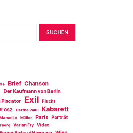
Brief
Chanson
fie
Der Kaufmann von Berlin
a
Exil
 Piscator
Flucht
Kabarett
Grosz
Hertha Pauli
Paris
Porträt
Marseille
Müller
Video
Varian Fry
erberg
Wien
Werner Richard Heymann