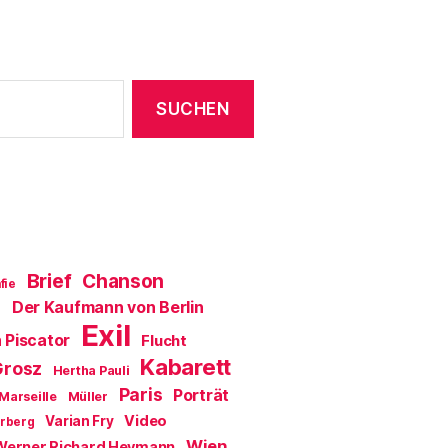
Brief
Chanson
fie
Der Kaufmann von Berlin
a
Exil
 Piscator
Flucht
Kabarett
Grosz
Hertha Pauli
Paris
Porträt
Marseille
Müller
Video
Varian Fry
erberg
Wien
Werner Richard Heymann