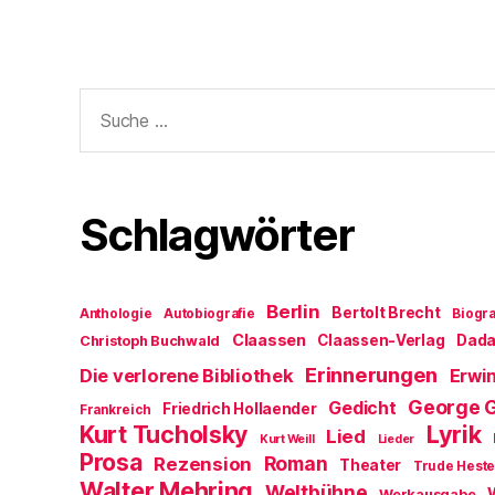
Suche
nach:
Schlagwörter
Berlin
Bertolt Brecht
Anthologie
Autobiografie
Biogra
Claassen
Claassen-Verlag
Dad
Christoph Buchwald
Erinnerungen
Die verlorene Bibliothek
Erwin
George 
Gedicht
Friedrich Hollaender
Frankreich
Kurt Tucholsky
Lyrik
Lied
Kurt Weill
Lieder
Prosa
Roman
Rezension
Theater
Trude Hest
Walter Mehring
Weltbühne
Werkausgabe