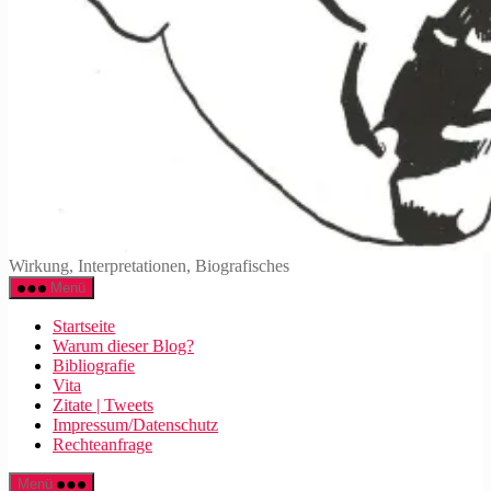
Walter
Wirkung, Interpretationen, Biografisches
Mehring
Menü
Startseite
Warum dieser Blog?
Bibliografie
Vita
Zitate | Tweets
Impressum/Datenschutz
Rechteanfrage
Menü