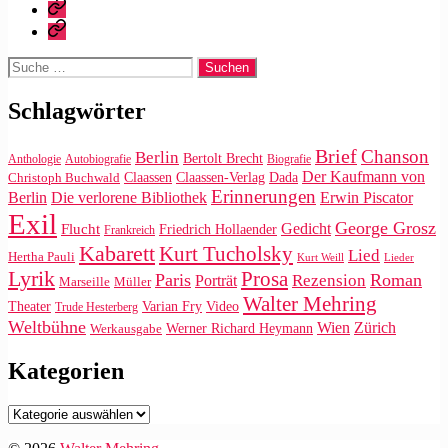
|
Impressum/Datenschutz
Tweets
Rechteanfrage
Suche
nach:
Schlagwörter
Brief
Chanson
Berlin
Bertolt Brecht
Anthologie
Autobiografie
Biografie
Der Kaufmann von
Claassen
Claassen-Verlag
Dada
Christoph Buchwald
Erinnerungen
Die verlorene Bibliothek
Berlin
Erwin Piscator
Exil
George Grosz
Gedicht
Flucht
Friedrich Hollaender
Frankreich
Kabarett
Kurt Tucholsky
Lied
Hertha Pauli
Kurt Weill
Lieder
Lyrik
Prosa
Paris
Roman
Rezension
Porträt
Marseille
Müller
Walter Mehring
Video
Theater
Varian Fry
Trude Hesterberg
Weltbühne
Wien
Zürich
Werner Richard Heymann
Werkausgabe
Kategorien
Kategorien