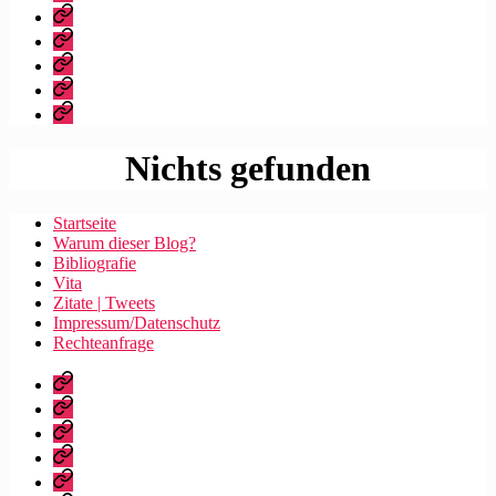
dieser
Bibliografie
Blog?
Vita
Zitate
|
Impressum/Datenschutz
Tweets
Rechteanfrage
Nichts gefunden
Startseite
Warum dieser Blog?
Bibliografie
Vita
Zitate | Tweets
Impressum/Datenschutz
Rechteanfrage
Startseite
Warum
dieser
Bibliografie
Blog?
Vita
Zitate