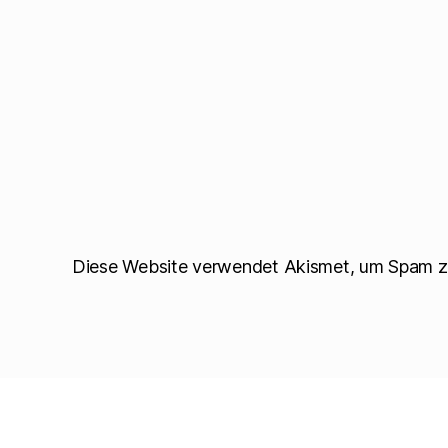
t
e
r
g
e
ö
f
f
n
e
t
)
Diese Website verwendet Akismet, um Spam z