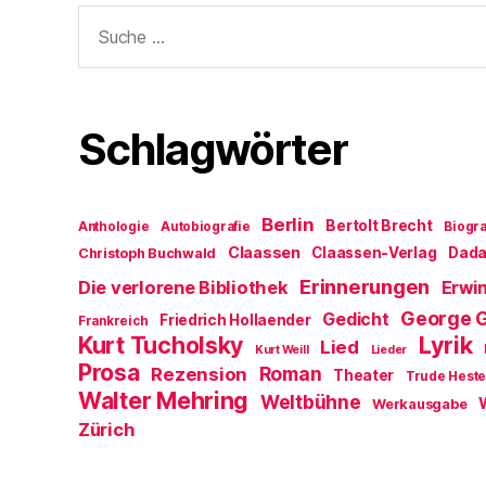
Suche
nach:
Schlagwörter
Berlin
Bertolt Brecht
Anthologie
Autobiografie
Biogra
Claassen
Claassen-Verlag
Dad
Christoph Buchwald
Erinnerungen
Die verlorene Bibliothek
Erwin
George 
Gedicht
Friedrich Hollaender
Frankreich
Kurt Tucholsky
Lyrik
Lied
Kurt Weill
Lieder
Prosa
Roman
Rezension
Theater
Trude Hest
Walter Mehring
Weltbühne
Werkausgabe
Zürich