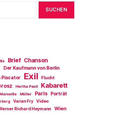
Brief
Chanson
fie
Der Kaufmann von Berlin
a
Exil
 Piscator
Flucht
Kabarett
Grosz
Hertha Pauli
Paris
Porträt
Marseille
Müller
Video
Varian Fry
erberg
Wien
Werner Richard Heymann