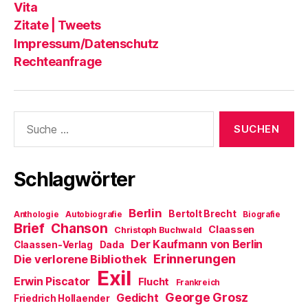
Vita
Zitate | Tweets
Impressum/Datenschutz
Rechteanfrage
Suche
nach:
Schlagwörter
Berlin
Bertolt Brecht
Anthologie
Autobiografie
Biografie
Brief
Chanson
Claassen
Christoph Buchwald
Der Kaufmann von Berlin
Claassen-Verlag
Dada
Erinnerungen
Die verlorene Bibliothek
Exil
Erwin Piscator
Flucht
Frankreich
George Grosz
Gedicht
Friedrich Hollaender