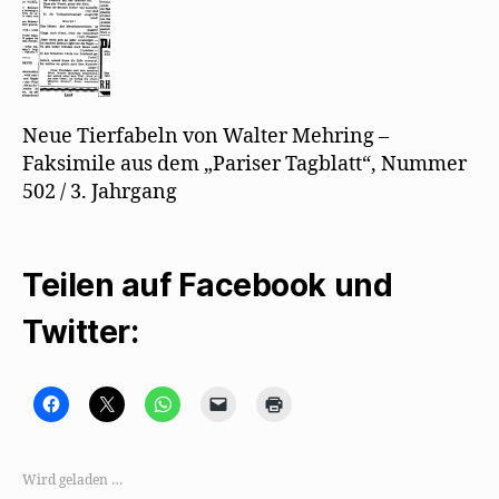
3.
Jahrgang
Neue Tierfabeln von Walter Mehring –
Faksimile aus dem „Pariser Tagblatt“, Nummer
502 / 3. Jahrgang
Teilen auf Facebook und
Twitter:
K
K
K
K
K
l
l
l
l
l
i
i
i
i
i
c
c
c
c
c
k
k
k
k
k
,
e
e
e
e
Wird geladen …
u
,
n
n
n