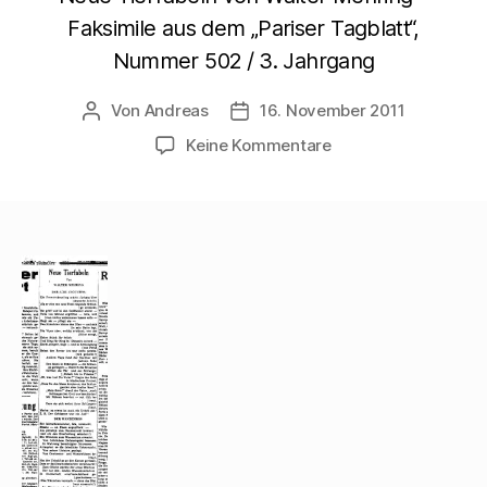
Faksimile aus dem „Pariser Tagblatt“,
Nummer 502 / 3. Jahrgang
Von
Andreas
16. November 2011
Beitragsautor
Beitragsdatum
zu
Keine Kommentare
Neue
Tierfabeln
von
Walter
Mehring
–
Faksimile
aus
dem
„Pariser
Tagblatt“,
Nummer
502
/