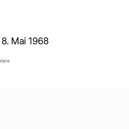
 8. Mai 1968
zu
tare
Walter
Mehrings
Brief
an
Arnold
Kübler
vom
8.
Mai