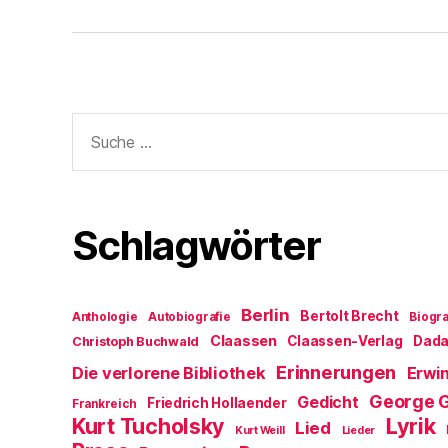
Suche
nach:
Schlagwörter
Berlin
Bertolt Brecht
Anthologie
Autobiografie
Biogra
Claassen
Claassen-Verlag
Dad
Christoph Buchwald
Erinnerungen
Die verlorene Bibliothek
Erwin
George 
Gedicht
Friedrich Hollaender
Frankreich
Kurt Tucholsky
Lyrik
Lied
Kurt Weill
Lieder