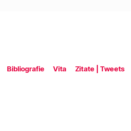
f
f
n
e
t
)
Bibliografie
Vita
Zitate | Tweets