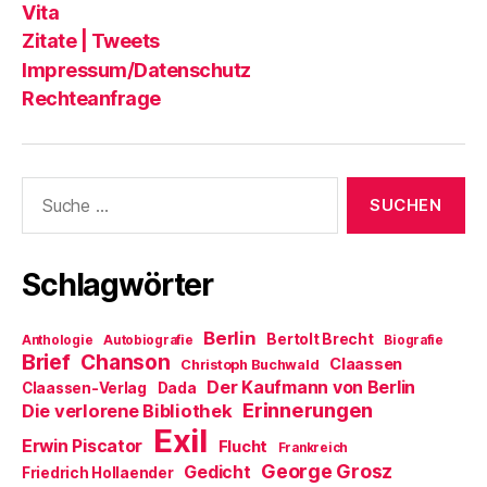
Blog?
T
Vita
Zitate | Tweets
Impressum/Datenschutz
Rechteanfrage
Suche
nach:
Schlagwörter
Berlin
Bertolt Brecht
Anthologie
Autobiografie
Biografie
Brief
Chanson
Claassen
Christoph Buchwald
Der Kaufmann von Berlin
Claassen-Verlag
Dada
Erinnerungen
Die verlorene Bibliothek
Exil
Erwin Piscator
Flucht
Frankreich
George Grosz
Gedicht
Friedrich Hollaender