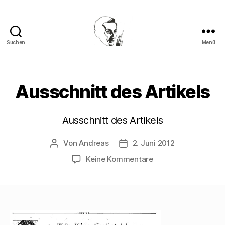
Suchen
Menü
Walter
Mehring
Ausschnitt des Artikels
Ausschnitt des Artikels
Von
Andreas
2. Juni 2012
Beitragsautor
Beitragsdatum
zu
Keine Kommentare
Ausschnitt
des
Artikels