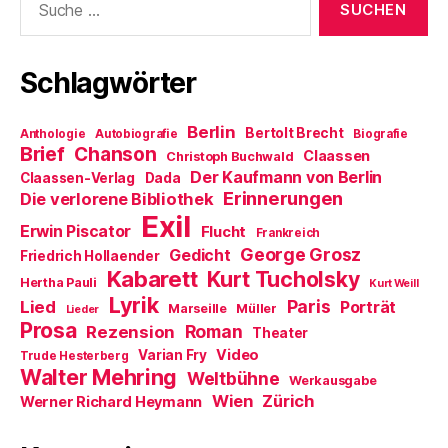
nach:
Schlagwörter
Berlin
Bertolt Brecht
Anthologie
Autobiografie
Biografie
Brief
Chanson
Claassen
Christoph Buchwald
Der Kaufmann von Berlin
Claassen-Verlag
Dada
Erinnerungen
Die verlorene Bibliothek
Exil
Erwin Piscator
Flucht
Frankreich
George Grosz
Gedicht
Friedrich Hollaender
Kabarett
Kurt Tucholsky
Hertha Pauli
Kurt Weill
Lyrik
Paris
Lied
Porträt
Marseille
Müller
Lieder
Prosa
Roman
Rezension
Theater
Video
Varian Fry
Trude Hesterberg
Walter Mehring
Weltbühne
Werkausgabe
Wien
Zürich
Werner Richard Heymann