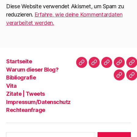
t
e
)
u
Diese Website verwendet Akismet, um Spam zu
e
m
reduzieren.
Erfahre, wie deine Kommentardaten
F
e
verarbeitet werden.
n
s
t
e
r
g
e
ö
f
f
Startseite
n
Startseite
Warum
Bibliografie
Vita
Zi
e
Warum dieser Blog?
t
dieser
|
)
Bibliografie
Impres
Re
Blog?
T
Vita
Zitate | Tweets
Impressum/Datenschutz
Rechteanfrage
Suche