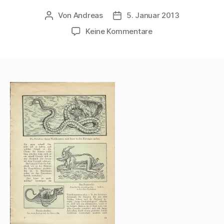
Von
Andreas
5. Januar 2013
Beitragsautor
Beitragsdatum
zu
Keine Kommentare
Walter
Mehring:
Zoologie
vor
400
Jahren;
erschienen
in:
Der
Uhu,
Februar
1929,
S.
61