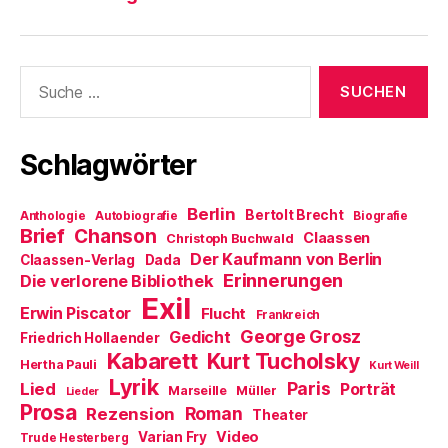
Suche
nach:
Schlagwörter
Berlin
Bertolt Brecht
Anthologie
Autobiografie
Biografie
Brief
Chanson
Claassen
Christoph Buchwald
Der Kaufmann von Berlin
Claassen-Verlag
Dada
Erinnerungen
Die verlorene Bibliothek
Exil
Erwin Piscator
Flucht
Frankreich
George Grosz
Gedicht
Friedrich Hollaender
Kabarett
Kurt Tucholsky
Hertha Pauli
Kurt Weill
Lyrik
Paris
Lied
Porträt
Marseille
Müller
Lieder
Prosa
Roman
Rezension
Theater
Video
Varian Fry
Trude Hesterberg