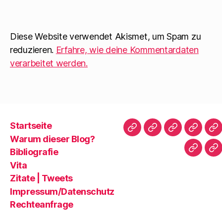
n
f
d
e
f
i
t
n
n
)
e
n
t
e
)
u
Diese Website verwendet Akismet, um Spam zu
e
m
reduzieren.
Erfahre, wie deine Kommentardaten
F
e
verarbeitet werden.
n
s
t
e
r
g
e
ö
f
f
Startseite
n
Startseite
Warum
Bibliografie
Vita
Zi
e
Warum dieser Blog?
t
dieser
|
)
Bibliografie
Impres
Re
Blog?
T
Vita
Zitate | Tweets
Impressum/Datenschutz
Rechteanfrage