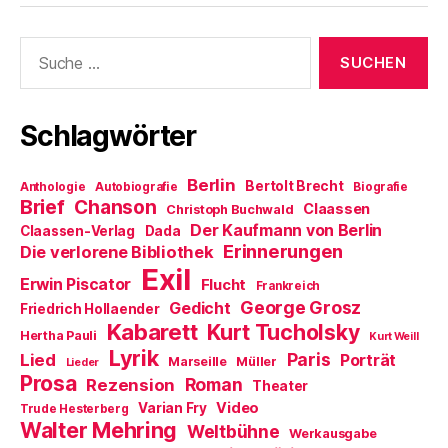
Suche
nach:
Schlagwörter
Berlin
Bertolt Brecht
Anthologie
Autobiografie
Biografie
Brief
Chanson
Claassen
Christoph Buchwald
Der Kaufmann von Berlin
Claassen-Verlag
Dada
Erinnerungen
Die verlorene Bibliothek
Exil
Erwin Piscator
Flucht
Frankreich
George Grosz
Gedicht
Friedrich Hollaender
Kabarett
Kurt Tucholsky
Hertha Pauli
Kurt Weill
Lyrik
Paris
Lied
Porträt
Marseille
Müller
Lieder
Prosa
Roman
Rezension
Theater
Video
Varian Fry
Trude Hesterberg
Walter Mehring
Weltbühne
Werkausgabe