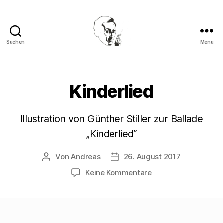
Suchen
Menü
Walter
Mehring
Kinderlied
Illustration von Günther Stiller zur Ballade
„Kinderlied“
Von
Andreas
26. August 2017
Beitragsautor
Beitragsdatum
zu
Keine Kommentare
Kinderlied