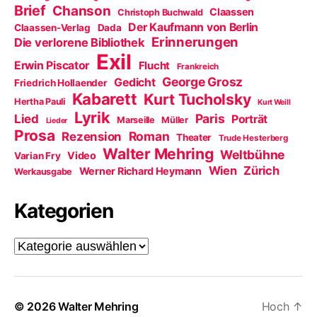
Brief
Chanson
Claassen
Christoph Buchwald
Der Kaufmann von Berlin
Claassen-Verlag
Dada
Erinnerungen
Die verlorene Bibliothek
Exil
Erwin Piscator
Flucht
Frankreich
George Grosz
Gedicht
Friedrich Hollaender
Kabarett
Kurt Tucholsky
Hertha Pauli
Kurt Weill
Lyrik
Paris
Lied
Porträt
Marseille
Müller
Lieder
Prosa
Roman
Rezension
Theater
Trude Hesterberg
Walter Mehring
Weltbühne
Video
Varian Fry
Wien
Zürich
Werner Richard Heymann
Werkausgabe
Kategorien
Kategorien
© 2026
Walter Mehring
Hoch
↑