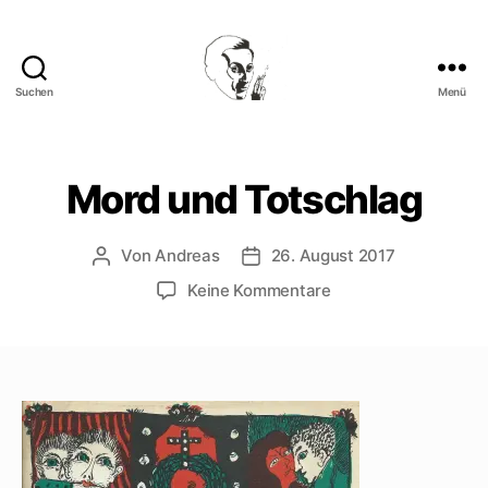
Suchen
Menü
Walter
Mehring
Mord und Totschlag
Von
Andreas
26. August 2017
Beitragsautor
Beitragsdatum
zu
Keine Kommentare
Mord
und
Totschlag