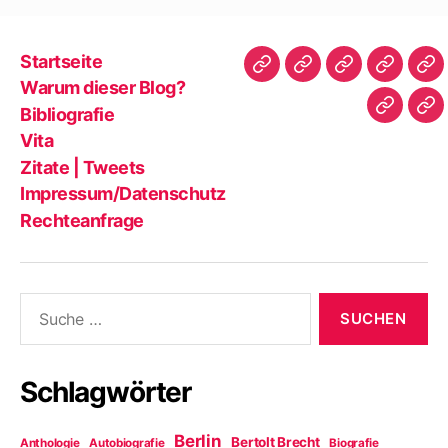
s
t
e
r
Startseite
g
e
Startseite
Warum
Bibliografie
Vita
Zit
ö
Warum dieser Blog?
f
dieser
|
f
Bibliografie
Impres
Re
n
Blog?
Tw
e
Vita
t
)
Zitate | Tweets
Impressum/Datenschutz
Rechteanfrage
Suche
nach:
Schlagwörter
Berlin
Bertolt Brecht
Anthologie
Autobiografie
Biografie