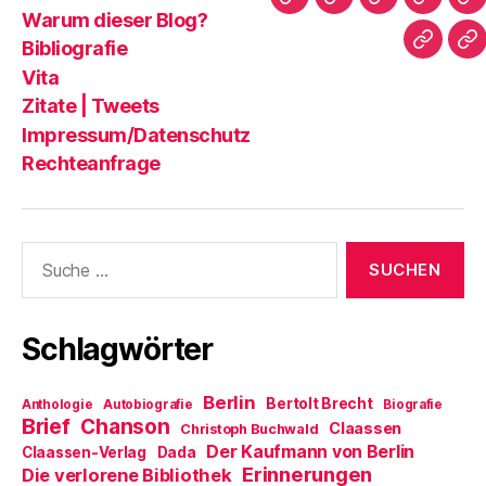
n
Startseite
Warum
Bibliografie
Vita
Zi
e
Warum dieser Blog?
t
dieser
|
)
Bibliografie
Impres
Re
Blog?
T
Vita
Zitate | Tweets
Impressum/Datenschutz
Rechteanfrage
Suche
nach:
Schlagwörter
Berlin
Bertolt Brecht
Anthologie
Autobiografie
Biografie
Brief
Chanson
Claassen
Christoph Buchwald
Der Kaufmann von Berlin
Claassen-Verlag
Dada
Erinnerungen
Die verlorene Bibliothek