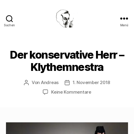
Suchen
Menü
Walter
Mehring
Der konservative Herr –
Klythemnestra
Von
Andreas
1. November 2018
Beitragsautor
Beitragsdatum
zu
Keine Kommentare
Der
konservative
Herr
–
Klythemnestra