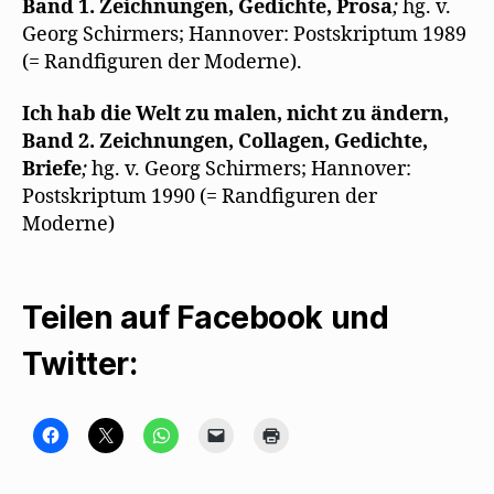
Band 1. Zeichnungen, Gedichte, Prosa
;
hg. v.
Georg Schirmers; Hannover: Postskriptum 1989
(= Randfiguren der Moderne).
Ich hab die Welt zu malen, nicht zu ändern,
Band 2. Zeichnungen, Collagen, Gedichte,
Briefe
;
hg. v. Georg Schirmers; Hannover:
Postskriptum 1990 (= Randfiguren der
Moderne)
Teilen auf Facebook und
Twitter:
K
K
K
K
K
l
l
l
l
l
i
i
i
i
i
c
c
c
c
c
k
k
k
k
k