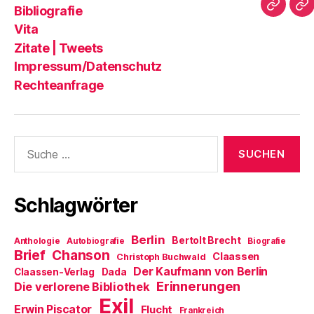
dieser
|
)
Bibliografie
Impres
Re
Blog?
T
Vita
Zitate | Tweets
Impressum/Datenschutz
Rechteanfrage
Suche
nach:
Schlagwörter
Berlin
Bertolt Brecht
Anthologie
Autobiografie
Biografie
Brief
Chanson
Claassen
Christoph Buchwald
Der Kaufmann von Berlin
Claassen-Verlag
Dada
Erinnerungen
Die verlorene Bibliothek
Exil
Erwin Piscator
Flucht
Frankreich