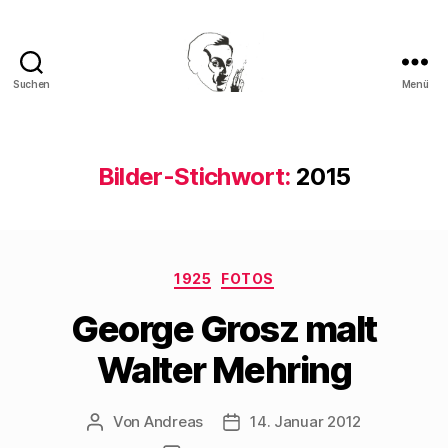
Suchen
Menü
Walter
Mehring
Bilder-Stichwort:
2015
Kategorien
1925
FOTOS
George Grosz malt
Walter Mehring
Von
Andreas
14. Januar 2012
Beitragsautor
Beitragsdatum