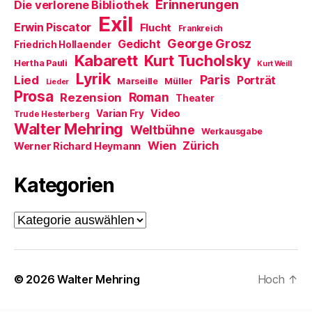
m
Erinnerungen
Die verlorene Bibliothek
F
Exil
e
Erwin Piscator
Flucht
n
Frankreich
s
George Grosz
Gedicht
Friedrich Hollaender
t
e
Kabarett
Kurt Tucholsky
Hertha Pauli
r
Kurt Weill
g
Lyrik
Paris
Lied
Porträt
Marseille
Müller
e
Lieder
ö
Prosa
Roman
Rezension
Theater
f
f
Video
Varian Fry
Trude Hesterberg
n
Walter Mehring
e
Weltbühne
Werkausgabe
t
Wien
Zürich
Werner Richard Heymann
)
Kategorien
Kategorien
© 2026
Walter Mehring
Hoch
↑