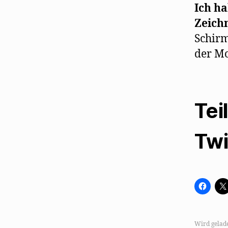
Ich ha
Zeichn
Schirm
der M
Tei
Twi
K
l
i
c
k
,
u
Wird gelad