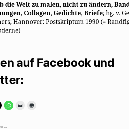
b die Welt zu malen, nicht zu ändern, Band
ungen, Collagen, Gedichte, Briefe
;
hg. v. G
ers; Hannover: Postskriptum 1990 (= Randfi
oderne)
len auf Facebook und
tter:
K
K
K
K
l
l
l
l
i
i
i
i
c
c
c
c
k
k
k
k
e
e
e
e
,
n
n
n
en …