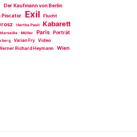
Der Kaufmann von Berlin
a
Exil
 Piscator
Flucht
Kabarett
Grosz
Hertha Pauli
Paris
Porträt
Marseille
Müller
Video
Varian Fry
erberg
Wien
Werner Richard Heymann