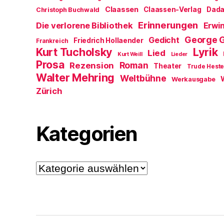
Claassen
Claassen-Verlag
Dad
Christoph Buchwald
Erinnerungen
Die verlorene Bibliothek
Erwin
George 
Gedicht
Friedrich Hollaender
Frankreich
Kurt Tucholsky
Lyrik
Lied
Kurt Weill
Lieder
Prosa
Roman
Rezension
Theater
Trude Hest
Walter Mehring
Weltbühne
Werkausgabe
Zürich
Kategorien
Kategorien