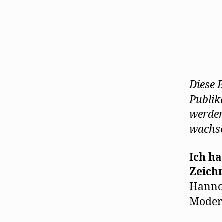
Diese 
Publika
werden
wachs
Ich ha
Zeich
Hannov
Moder