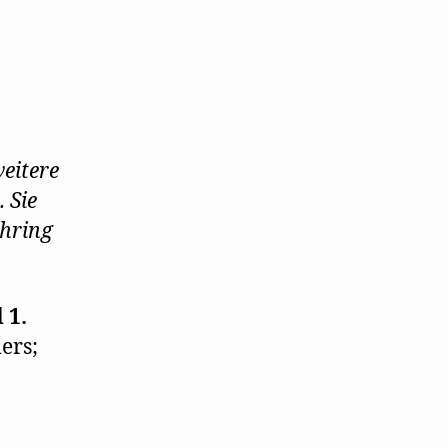
weitere
. Sie
ehring
 1.
ers;