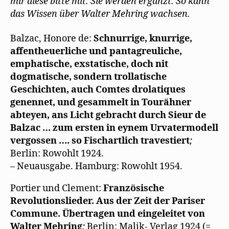
mir diese bitte mit. Sie werden ergänzt. So kann
das Wissen über Walter Mehring wachsen.
Balzac, Honore de:
Schnurrige, knurrige,
affentheuerliche und pantagreuliche,
emphatische, exstatische, doch nit
dogmatische, sondern trollatische
Geschichten, auch Comtes drolatiques
genennet, und gesammelt in Tourähner
abteyen, ans Licht gebracht durch Sieur de
Balzac … zum ersten in eynem Urvatermodell
vergossen …. so Fischartlich travestiert
;
Berlin: Rowohlt 1924.
– Neuausgabe. Hamburg: Rowohlt 1954.
Portier und Clement:
Französische
Revolutionslieder. Aus der Zeit der Pariser
Commune. Übertragen und eingeleitet von
Walter Mehring
;
Berlin: Malik- Verlag 1924 (=