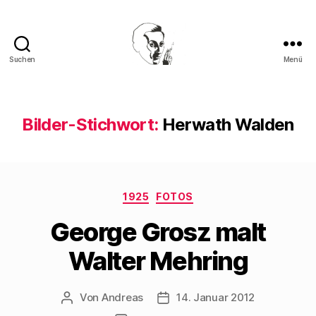
Suchen
Menü
Walter
Mehring
Bilder-Stichwort:
Herwath Walden
Kategorien
1925
FOTOS
George Grosz malt
Walter Mehring
Von
Andreas
14. Januar 2012
Beitragsautor
Beitragsdatum