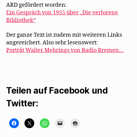
ARD gefördert worden:
Ein Gespräch von 1955 über „Die verlorene
Bibliothek“
Der ganze Text ist zudem mit weiteren Links
angereichert. Also sehr lesenswert:
Porträt Walter Mehrings von Radio Bremen…
Teilen auf Facebook und
Twitter:
K
K
K
K
K
l
l
l
l
l
i
i
i
i
i
c
c
c
c
c