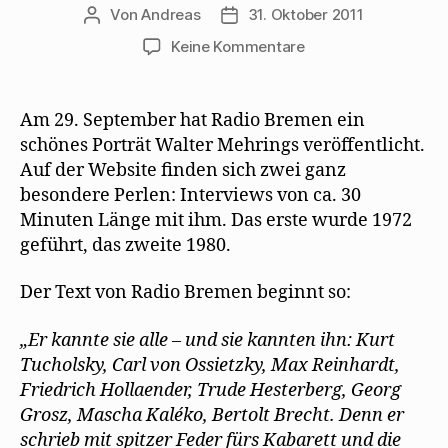
Von
Andreas
31. Oktober 2011
Beitragsautor
Beitragsdatum
zu
Keine Kommentare
Porträt
Walter
Mehrings
Am 29. September hat Radio Bremen ein
von
schönes Porträt Walter Mehrings veröffentlicht.
Radio
Auf der Website finden sich zwei ganz
Bremen
besondere Perlen: Interviews von ca. 30
(29.
Minuten Länge mit ihm. Das erste wurde 1972
September
geführt, das zweite 1980.
2011)
Der Text von Radio Bremen beginnt so:
„Er kannte sie alle – und sie kannten ihn: Kurt
Tucholsky, Carl von Ossietzky, Max Reinhardt,
Friedrich Hollaender, Trude Hesterberg, Georg
Grosz, Mascha Kaléko, Bertolt Brecht. Denn er
schrieb mit spitzer Feder fürs Kabarett und die