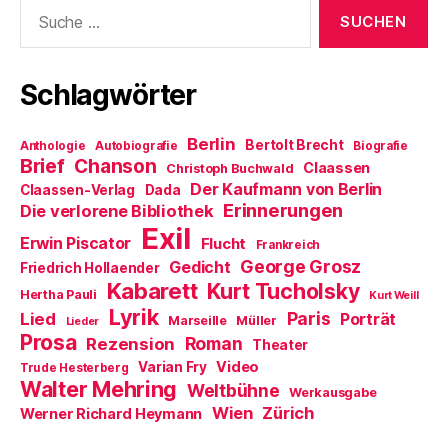
Suche
F
r
e
z
g
e
g
m
u
e
nach:
n
e
F
s
ö
s
ö
e
e
f
t
f
n
n
f
e
f
s
d
n
Schlagwörter
r
n
t
e
e
g
e
e
n
t
e
t
r
(
)
ö
)
g
W
f
e
i
Berlin
Bertolt Brecht
Anthologie
Autobiografie
Biografie
f
ö
r
Brief
Chanson
n
f
d
Claassen
Christoph Buchwald
e
f
i
Der Kaufmann von Berlin
Claassen-Verlag
Dada
t
n
n
)
e
n
Erinnerungen
Die verlorene Bibliothek
t
e
Exil
)
u
Erwin Piscator
Flucht
e
Frankreich
m
George Grosz
Gedicht
Friedrich Hollaender
F
e
Kabarett
Kurt Tucholsky
Hertha Pauli
n
Kurt Weill
s
Lyrik
Paris
Lied
Porträt
Marseille
Müller
t
Lieder
e
Prosa
Roman
Rezension
Theater
r
g
Video
Varian Fry
Trude Hesterberg
e
Walter Mehring
ö
Weltbühne
Werkausgabe
f
Wien
Zürich
Werner Richard Heymann
f
n
e