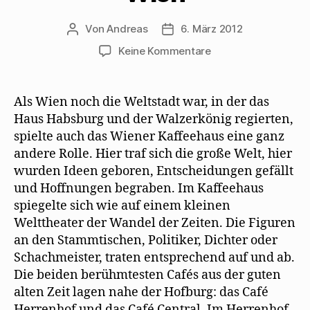
Von
Andreas
6. März 2012
Beitragsautor
Beitragsdatum
zu
Keine Kommentare
Hertha
Pauli
beschreibt
Als Wien noch die Weltstadt war, in der das
Mehrings
Haus Habsburg und der Walzerkönig regierten,
Flucht
spielte auch das Wiener Kaffeehaus eine ganz
aus
andere Rolle. Hier traf sich die große Welt, hier
Wien
wurden Ideen geboren, Entscheidungen gefällt
und Hoffnungen begraben. Im Kaffeehaus
spiegelte sich wie auf einem kleinen
Welttheater der Wandel der Zeiten. Die Figuren
an den Stammtischen, Politiker, Dichter oder
Schachmeister, traten entsprechend auf und ab.
Die beiden berühmtesten Cafés aus der guten
alten Zeit lagen nahe der Hofburg: das Café
Herrenhof und das Café Central. Im Herrenhof