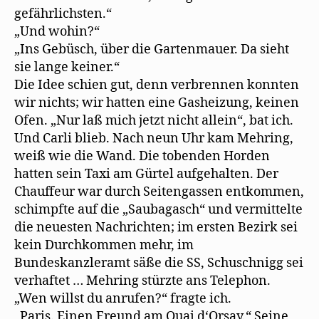
gefährlichsten.“
„Und wohin?“
„Ins Gebüsch, über die Gartenmauer. Da sieht
sie lange keiner.“
Die Idee schien gut, denn verbrennen konnten
wir nichts; wir hatten eine Gasheizung, keinen
Ofen. „Nur laß mich jetzt nicht allein“, bat ich.
Und Carli blieb. Nach neun Uhr kam Mehring,
weiß wie die Wand. Die tobenden Horden
hatten sein Taxi am Gürtel aufgehalten. Der
Chauffeur war durch Seitengassen entkommen,
schimpfte auf die „Saubagasch“ und vermittelte
die neuesten Nachrichten; im ersten Bezirk sei
kein Durchkommen mehr, im
Bundeskanzleramt säße die SS, Schuschnigg sei
verhaftet … Mehring stürzte ans Telephon.
„Wen willst du anrufen?“ fragte ich.
„Paris. Einen Freund am Quai d‘Orsay.“ Seine