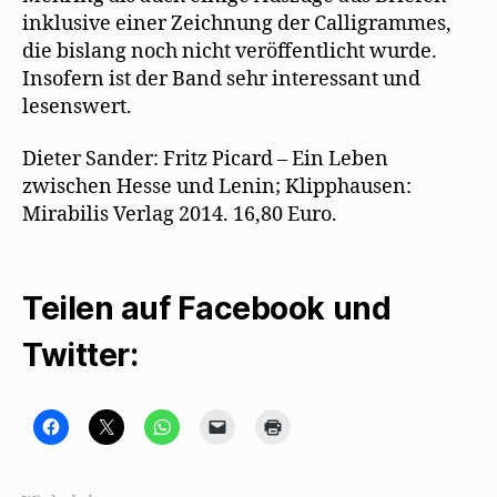
inklusive einer Zeichnung der Calligrammes,
die bislang noch nicht veröffentlicht wurde.
Insofern ist der Band sehr interessant und
lesenswert.
Dieter Sander: Fritz Picard – Ein Leben
zwischen Hesse und Lenin; Klipphausen:
Mirabilis Verlag 2014. 16,80 Euro.
Teilen auf Facebook und
Twitter:
K
K
K
K
K
l
l
l
l
l
i
i
i
i
i
c
c
c
c
c
k
k
k
k
k
,
e
e
e
e