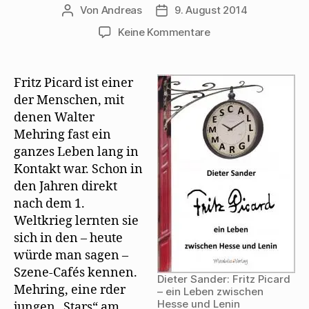
Von
Andreas
9. August 2014
Beitragsautor
Beitragsdatum
zu
Keine Kommentare
Dieter
Sander
erinnert
Fritz Picard ist einer
an
der Menschen, mit
Mehrings
denen Walter
Freund
Mehring fast ein
Fritz
ganzes Leben lang in
Picard
Kontakt war. Schon in
den Jahren direkt
nach dem 1.
Weltkrieg lernten sie
sich in den – heute
würde man sagen –
Szene-Cafés kennen.
Dieter Sander: Fritz Picard
Mehring, eine rder
– ein Leben zwischen
Hesse und Lenin
jungen „Stars“ am