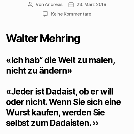
Von
Andreas
23. März 2018
Beitragsautor
Beitragsdatum
zu
Keine Kommentare
Helmut-
Maria
Glogger
Walter Mehring
porträtiert
Walter
Mehring
«Ich hab” die Welt zu malen,
nicht zu ändern»
«Jeder ist Dadaist, ob er will
oder nicht. Wenn Sie sich eine
Wurst kaufen, werden Sie
selbst zum Dadaisten. ››