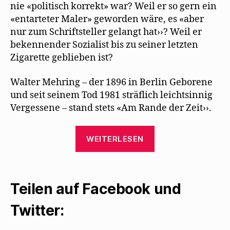
nie «politisch korrekt» war? Weil er so gern ein
«entarteter Maler» geworden wäre, es «aber
nur zum Schriftsteller gelangt hat››? Weil er
bekennender Sozialist bis zu seiner letzten
Zigarette geblieben ist?
Walter Mehring – der 1896 in Berlin Geborene
und seit seinem Tod 1981 sträflich leichtsinnig
Vergessene – stand stets «Am Rande der Zeit››.
„Helmut-
WEITERLESEN
Maria
Glogger
porträtiert
Teilen auf Facebook und
Walter
Mehring“
Twitter: