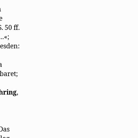
n
e
 50 ff.
…«;
resden:
a
abaret;
hring
,
 Das