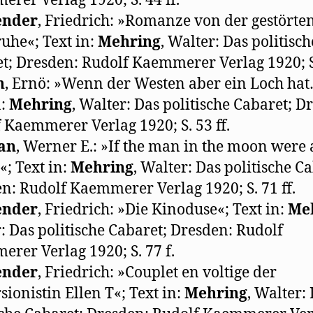
rer Verlag 1920; S. 44 ff.
ender
, Friedrich: »Romanze von der gestörte
uhe«; Text in:
Mehring
, Walter: Das politisch
t; Dresden: Rudolf Kaemmerer Verlag 1920; S.
h
, Ernö: »Wenn der Westen aber ein Loch hat
n:
Mehring
, Walter: Das politische Cabaret; D
 Kaemmerer Verlag 1920; S. 53 ff.
an
, Werner E.: »If the man in the moon were 
; Text in:
Mehring
, Walter: Das politische C
n: Rudolf Kaemmerer Verlag 1920; S. 71 ff.
ender
, Friedrich: »Die Kinoduse«; Text in:
Me
: Das politische Cabaret; Dresden: Rudolf
rer Verlag 1920; S. 77 f.
ender
, Friedrich: »Couplet en voltige der
sionistin Ellen T«; Text in:
Mehring
, Walter: