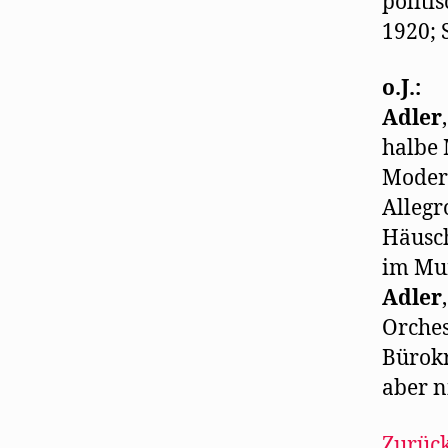
politi
1920; S
o.J.:
Adler
halbe
Modera
Allegr
Häusch
im Mu
Adler
Orches
Bürokr
aber n
Zurück