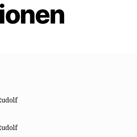
ionen
Rudolf
Rudolf