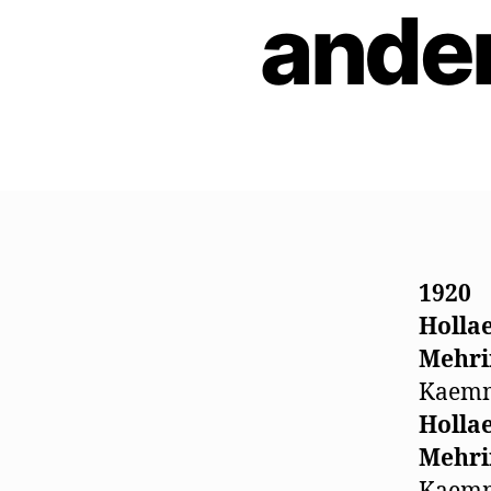
ande
1920
Holla
Mehri
Kaemme
Holla
Mehri