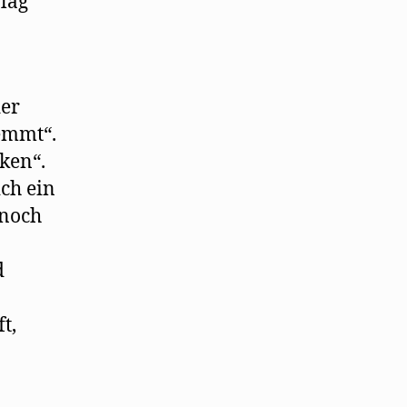
lag
der
emmt“.
ken“.
ich ein
 noch
d
t,