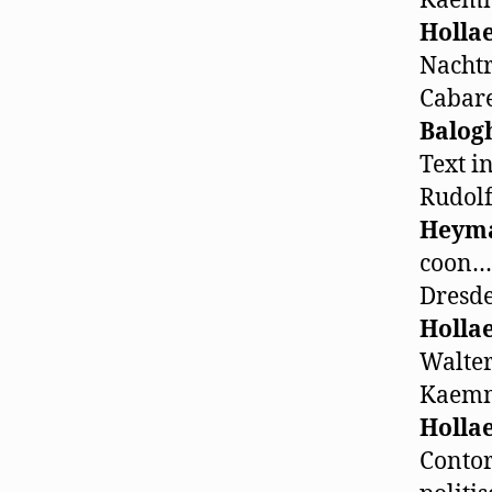
Kaemme
Holla
Nachtr
Cabare
Balog
Text i
Rudolf
Heym
coon…«
Dresde
Holla
Walter
Kaemme
Holla
Contor