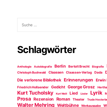
f
n
e
t
)
Suche
nach:
Schlagwörter
Berlin
Bertolt Brecht
Anthologie
Autobiografie
Biografie
D
Claassen
Claassen-Verlag
Dada
Christoph Buchwald
Erinnerungen
Die verlorene Bibliothek
Erwin 
George Grosz
Gedicht
Friedrich Hollaender
Hertha
Kurt Tucholsky
Lyrik
Lied
M
Kurt Weill
Lieder
Prosa
Roman
Rezension
Theater
Trude Hesterb
Walter Mehring
Weltbühne
W
Werkausgabe