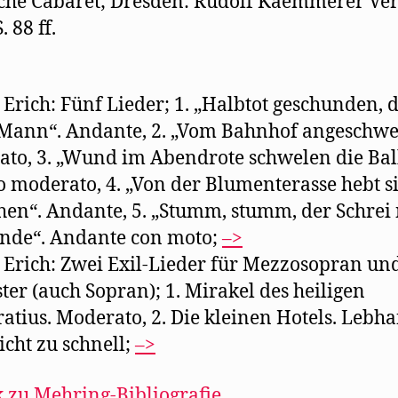
sche Cabaret; Dresden: Rudolf Kaemmerer Ver
. 88 ff.
, Erich: Fünf Lieder; 1. „Halbtot geschunden, 
 Mann“. Andante, 2. „Vom Bahnhof angeschw
to, 3. „Wund im Abendrote schwelen die Bal
o moderato, 4. „Von der Blumenterasse hebt s
en“. Andante, 5. „Stumm, stumm, der Schrei
nde“. Andante con moto;
–>
, Erich: Zwei Exil-Lieder für Mezzosopran un
ter (auch Sopran); 1. Mirakel des heiligen
atius. Moderato, 2. Die kleinen Hotels. Lebhaf
icht zu schnell;
–>
 zu Mehring-Bibliografie…