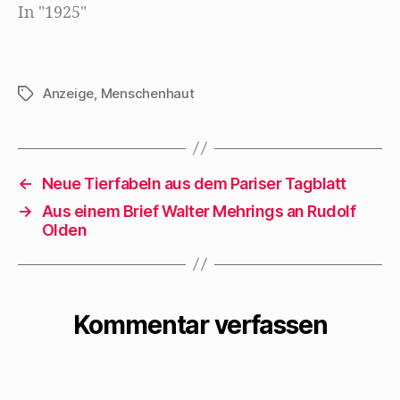
In "1925"
parvenu jusqu'à
nous? Au…
Anzeige
,
Menschenhaut
Schlagwörter
←
Neue Tierfabeln aus dem Pariser Tagblatt
→
Aus einem Brief Walter Mehrings an Rudolf
Olden
Kommentar verfassen