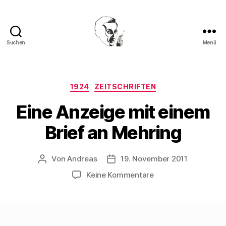
Suchen
Menü
Walter
Mehring
Kategorien
1924
ZEITSCHRIFTEN
Eine Anzeige mit einem
Brief an Mehring
Von
Andreas
19. November 2011
Beitragsautor
Beitragsdatum
zu
Keine Kommentare
Eine
Anzeige
mit
einem