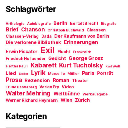
Schlagwörter
Berlin
Bertolt Brecht
Anthologie
Autobiografie
Biografie
Brief
Chanson
Claassen
Christoph Buchwald
Der Kaufmann von Berlin
Claassen-Verlag
Dada
Erinnerungen
Die verlorene Bibliothek
Exil
Erwin Piscator
Flucht
Frankreich
George Grosz
Gedicht
Friedrich Hollaender
Kabarett
Kurt Tucholsky
Hertha Pauli
Kurt Weill
Lyrik
Paris
Lied
Porträt
Marseille
Müller
Lieder
Prosa
Roman
Rezension
Theater
Video
Varian Fry
Trude Hesterberg
Walter Mehring
Weltbühne
Werkausgabe
Wien
Zürich
Werner Richard Heymann
Kategorien