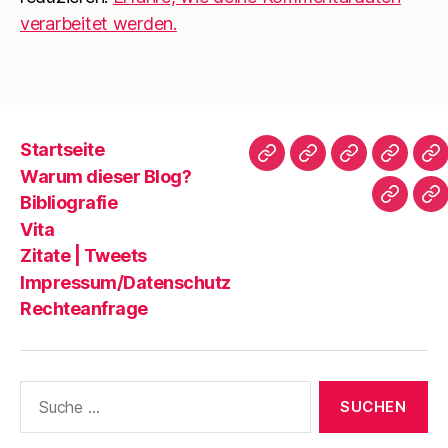
verarbeitet werden.
Startseite
Startseite
Warum
Bibliografie
Vita
Zi
Warum dieser Blog?
dieser
|
Bibliografie
Impres
Re
Blog?
T
Vita
Zitate | Tweets
Impressum/Datenschutz
Rechteanfrage
Suche
nach: