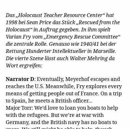
als
Teil
eines
Das „Holocaust Teacher Resource Center“ hat
Stückes
1998 bei Sean Price das Stück „Rescued from the
für
Holocaust“ in Auftrag gegeben. In ihm spielt
amerikanische
Varian Fry vom „Emergency Rescue Committee“
Schüler
die zentrale Rolle. Genauso wie 1940/41 bei der
Rettung Hunderter Intellektueller in Marseille.
Die vierte Szene lässt auch Walter Mehring da
Wort ergreifen:
Narrator D
: Eventually, Meyerhof escapes and
reaches the U.S. Meanwhile, Fry explores every
means of getting people out of France. On a trip
to Spain, he meets a British officer…
Major Torr: We’d love to loan you boats to help
with the refugees. But we’re at war with
Germany, and the British navy has no boats to