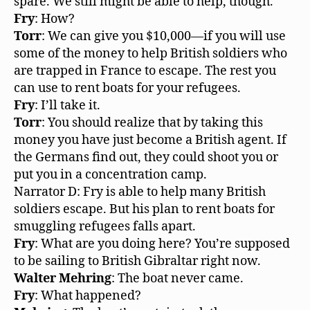
spare. We still might be able to help, though.
Fry
: How?
Torr
: We can give you $10,000—if you will use
some of the money to help British soldiers who
are trapped in France to escape. The rest you
can use to rent boats for your refugees.
Fry
: I’ll take it.
Torr
: You should realize that by taking this
money you have just become a British agent. If
the Germans find out, they could shoot you or
put you in a concentration camp.
Narrator D: Fry is able to help many British
soldiers escape. But his plan to rent boats for
smuggling refugees falls apart.
Fry
: What are you doing here? You’re supposed
to be sailing to British Gibraltar right now.
Walter Mehring
: The boat never came.
Fry
: What happened?