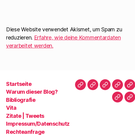
Diese Website verwendet Akismet, um Spam zu
reduzieren.
Erfahre, wie deine Kommentardaten
verarbeitet werden.
Startseite
Startseite
Warum
Bibliografie
Vita
Zi
Warum dieser Blog?
dieser
|
Bibliografie
Impres
Re
Blog?
T
Vita
Zitate | Tweets
Impressum/Datenschutz
Rechteanfrage