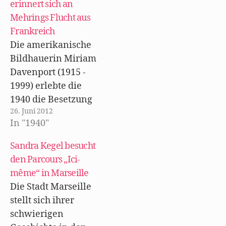
r
n
t
e
e
erinnert sich an
g
e
e
n
t
e
t
r
(
)
Mehrings Flucht aus
ö
)
g
W
f
e
i
Frankreich
f
ö
r
n
f
d
Die amerikanische
e
f
i
t
n
n
Bildhauerin Miriam
)
e
n
t
e
Davenport (1915 -
)
u
e
1999) erlebte die
m
F
1940 die Besetzung
e
n
26. Juni 2012
Frankreichs durch
s
t
In "1940"
deutsche Truppen
e
r
in Paris. SIe floh wie
g
Sandra Kegel besucht
e
ö
viele andere
den Parcours „Ici-
f
f
Künstler in den
même“ in Marseille
n
e
Süden. In Toulouse
t
Die Stadt Marseille
)
wurde ihr Walter
stellt sich ihrer
Mehring vorgestellt,
schwierigen
den sie schon