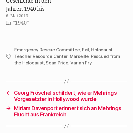
Geschichte in den
mehrfach in ihrem
Jahren 1940 bis
Pariser Hotel
6. Mai 2013
1944. Von hier
gesehen hatte: "One
In "1940"
gelang es vielen
day, when Wolff
Intelektuellen vor
and…
den
NAtionalsozialisten
Emergency Rescue Committee
,
Exil
,
Holocaust
Teacher Resource Center
,
Marseille
,
Rescued from
Schlagwörter
zu fliehen. Unter
the Holocaust
,
Sean Price
,
Varian Fry
anderen Walter
Mehring, der wie
viele andere Dank
des Emergency
←
Georg Fröschel schildert, wie er Mehrings
Rescue Committee
Vorgesetzter in Hollywood wurde
den Weg in die USA
→
Miriam Davenport erinnert sich an Mehrings
schaffte. Doch viele
Flucht aus Frankreich
tausend andere
Flüchtlinge