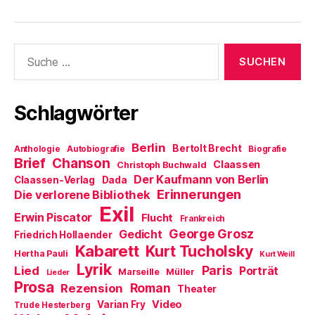
Suche
nach:
Schlagwörter
Berlin
Bertolt Brecht
Anthologie
Autobiografie
Biografie
Brief
Chanson
Claassen
Christoph Buchwald
Der Kaufmann von Berlin
Claassen-Verlag
Dada
Erinnerungen
Die verlorene Bibliothek
Exil
Erwin Piscator
Flucht
Frankreich
George Grosz
Gedicht
Friedrich Hollaender
Kabarett
Kurt Tucholsky
Hertha Pauli
Kurt Weill
Lyrik
Paris
Lied
Porträt
Marseille
Müller
Lieder
Prosa
Roman
Rezension
Theater
Video
Varian Fry
Trude Hesterberg