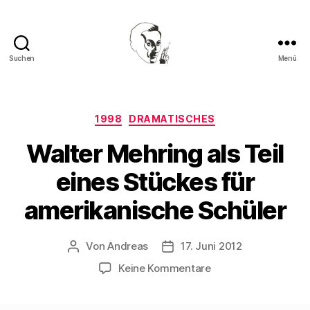
Suchen
Menü
Walter
Mehring
Kategorien
1998
DRAMATISCHES
Walter Mehring als Teil
eines Stückes für
amerikanische Schüler
Von
Andreas
17. Juni 2012
Beitragsautor
Beitragsdatum
zu
Keine Kommentare
Walter
Mehring