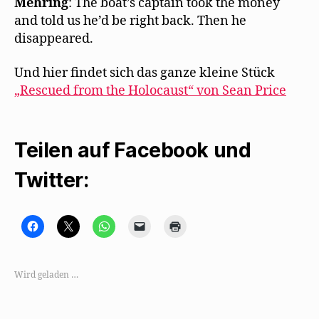
Mehring
: The boat’s captain took the money
and told us he’d be right back. Then he
disappeared.
Und hier findet sich das ganze kleine Stück
„Rescued from the Holocaust“ von Sean Price
Teilen auf Facebook und
Twitter:
K
K
K
K
K
l
l
l
l
l
i
i
i
i
i
c
c
c
c
c
k
k
k
k
k
,
e
e
e
e
Wird geladen …
u
,
n
n
n
m
u
,
,
z
a
m
u
u
u
u
a
m
m
m
f
u
a
e
A