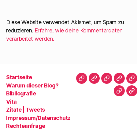
Diese Website verwendet Akismet, um Spam zu
reduzieren.
Erfahre, wie deine Kommentardaten
verarbeitet werden.
Startseite
Startseite
Warum
Bibliografie
Vita
Zi
Warum dieser Blog?
dieser
|
Bibliografie
Impres
Re
Blog?
T
Vita
Zitate | Tweets
Impressum/Datenschutz
Rechteanfrage