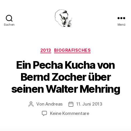
Suchen
Menü
Walter
Mehring
Kategorien
2013
BIOGRAFISCHES
Ein Pecha Kucha von
Bernd Zocher über
seinen Walter Mehring
Von
Andreas
11. Juni 2013
Beitragsautor
Beitragsdatum
zu
Keine Kommentare
Ein
Pecha