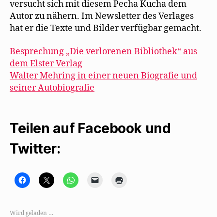
versucht sich mit diesem Pecha Kucha dem
Autor zu nähern. Im Newsletter des Verlages
hat er die Texte und Bilder verfügbar gemacht.
Besprechung „Die verlorenen Bibliothek“ aus
dem Elster Verlag
Walter Mehring in einer neuen Biografie und
seiner Autobiografie
Teilen auf Facebook und
Twitter:
K
K
K
K
K
l
l
l
l
l
i
i
i
i
i
c
c
c
c
c
k
k
k
k
k
,
e
e
e
e
Wird geladen …
u
,
n
n
n