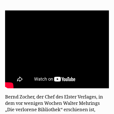
Kucha
von
Bernd
Zocher
über
seinen
Walter
Mehring
Bernd Zocher, der Chef des Elster Verlages, in
dem vor wenigen Wochen Walter Mehrings
„Die verlorene Bibliothek“ erschienen ist,