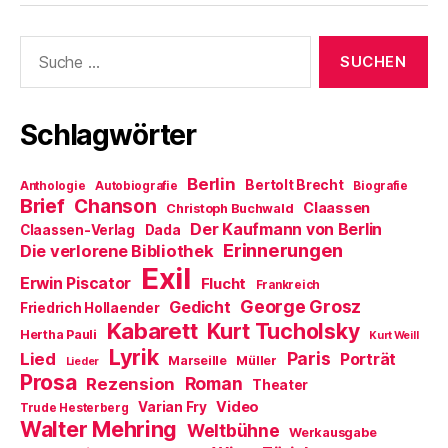
Suche
nach:
Schlagwörter
Berlin
Bertolt Brecht
Anthologie
Autobiografie
Biografie
Brief
Chanson
Claassen
Christoph Buchwald
Der Kaufmann von Berlin
Claassen-Verlag
Dada
Erinnerungen
Die verlorene Bibliothek
Exil
Erwin Piscator
Flucht
Frankreich
George Grosz
Gedicht
Friedrich Hollaender
Kabarett
Kurt Tucholsky
Hertha Pauli
Kurt Weill
Lyrik
Paris
Lied
Porträt
Marseille
Müller
Lieder
Prosa
Roman
Rezension
Theater
Video
Varian Fry
Trude Hesterberg
Walter Mehring
Weltbühne
Werkausgabe