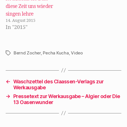
nur löblich. Es ist
diese Zeit uns wieder
vor allem für den
singen lehre
Leser ein Fest.
14. August 2015
In "2015"
Immerhin handelt…
Bernd Zocher
,
Pecha Kucha
,
Video
Schlagwörter
←
Waschzettel des Claassen-Verlags zur
Werkausgabe
→
Pressetext zur Werkausgabe – Algier oder Die
13 Oasenwunder