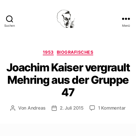
Suchen
Menü
Walter
Mehring
Kategorien
1953
BIOGRAFISCHES
Joachim Kaiser vergrault
Mehring aus der Gruppe
47
zu
Von
Andreas
2. Juli 2015
1 Kommentar
Beitragsautor
Beitragsdatum
Joac
Kais
verg
Mehr