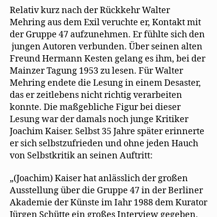
aus
Relativ kurz nach der Rückkehr Walter
der
Mehring aus dem Exil veruchte er, Kontakt mit
Grup
der Gruppe 47 aufzunehmen. Er fühlte sich den
47
jungen Autoren verbunden. Über seinen alten
Freund Hermann Kesten gelang es ihm, bei der
Mainzer Tagung 1953 zu lesen. Für Walter
Mehring endete die Lesung in einem Desaster,
das er zeitlebens nicht richtig verarbeiten
konnte. Die maßgebliche Figur bei dieser
Lesung war der damals noch junge Kritiker
Joachim Kaiser. Selbst 35 Jahre später erinnerte
er sich selbstzufrieden und ohne jeden Hauch
von Selbstkritik an seinen Auftritt:
„(Joachim) Kaiser hat anlässlich der großen
Ausstellung über die Gruppe 47 in der Berliner
Akademie der Künste im Iahr 1988 dem Kurator
Jürgen Schütte ein großes Interview gegeben.