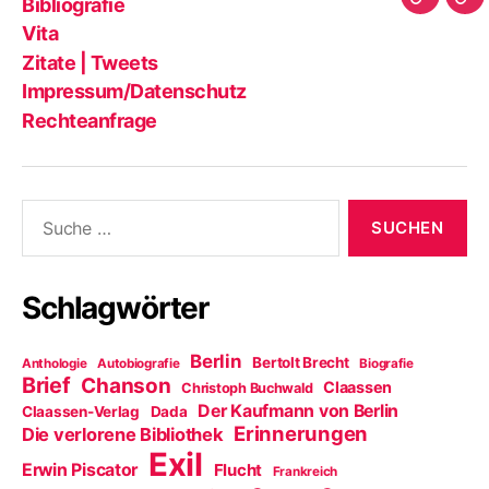
Bibliografie
Impres
Re
Blog?
Tw
Vita
Zitate | Tweets
Impressum/Datenschutz
Rechteanfrage
Suche
nach:
Schlagwörter
Berlin
Bertolt Brecht
Anthologie
Autobiografie
Biografie
Brief
Chanson
Claassen
Christoph Buchwald
Der Kaufmann von Berlin
Claassen-Verlag
Dada
Erinnerungen
Die verlorene Bibliothek
Exil
Erwin Piscator
Flucht
Frankreich