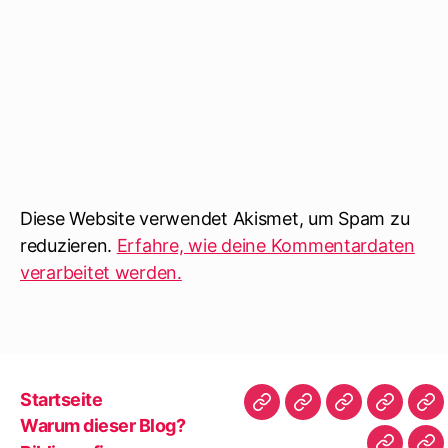
Diese Website verwendet Akismet, um Spam zu
reduzieren.
Erfahre, wie deine Kommentardaten
verarbeitet werden.
Startseite
Startseite
Warum
Bibliografie
Vita
Zit
Warum dieser Blog?
dieser
|