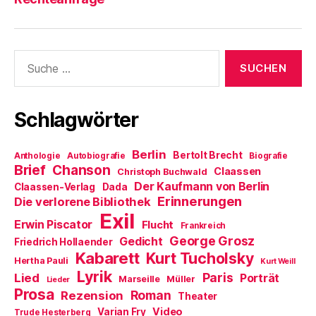
Suche
nach:
Schlagwörter
Berlin
Bertolt Brecht
Anthologie
Autobiografie
Biografie
Brief
Chanson
Claassen
Christoph Buchwald
Der Kaufmann von Berlin
Claassen-Verlag
Dada
Erinnerungen
Die verlorene Bibliothek
Exil
Erwin Piscator
Flucht
Frankreich
George Grosz
Gedicht
Friedrich Hollaender
Kabarett
Kurt Tucholsky
Hertha Pauli
Kurt Weill
Lyrik
Paris
Lied
Porträt
Marseille
Müller
Lieder
Prosa
Roman
Rezension
Theater
Video
Varian Fry
Trude Hesterberg