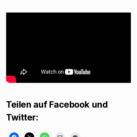
zum
125.
an
Walter
Mehring
Teilen auf Facebook und
Twitter:
K
K
K
K
K