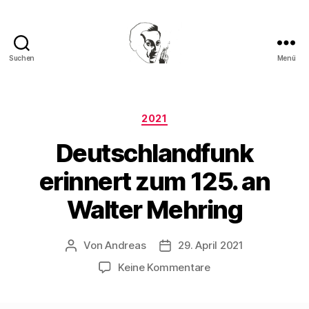
Suchen
Menü
Walter
Mehring
Kategorien
2021
Deutschlandfunk
erinnert zum 125. an
Walter Mehring
Von
Andreas
29. April 2021
Beitragsautor
Beitragsdatum
zu
Keine Kommentare
Deutschlandfunk
erinnert