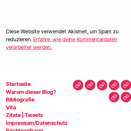
Diese Website verwendet Akismet, um Spam zu
reduzieren.
Erfahre, wie deine Kommentardaten
verarbeitet werden.
Startseite
Startseite
Warum
Bibliografie
Vita
Zi
Warum dieser Blog?
dieser
|
Bibliografie
Impres
Re
Blog?
T
Vita
Zitate | Tweets
Impressum/Datenschutz
Rechteanfrage