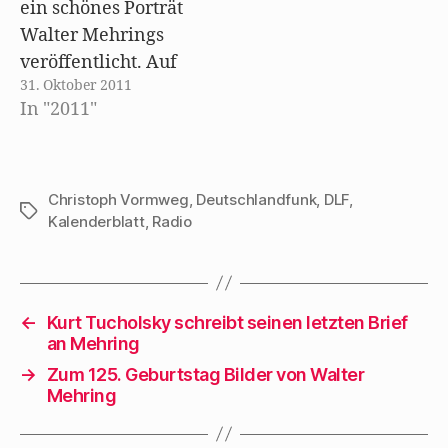
ein schönes Porträt
Interview mit ihrer
f
n
Walter Mehrings
langjährigen
e
t
veröffentlicht. Auf
)
Freundin Gisela
31. Oktober 2011
der Website finden
Zoch-Westphal. In
In "2011"
sich zwei ganz
ihm erinnert…
besondere Perlen:
Interviews von ca.
30 Minuten Länge
Christoph Vormweg
,
Deutschlandfunk
,
DLF
,
Schlagwörter
Kalenderblatt
,
Radio
mit ihm. Das erste
wurde 1972 geführt,
das zweite 1980. Der
Text von Radio
←
Kurt Tucholsky schreibt seinen letzten Brief
Bremen beginnt so:
an Mehring
"Er kannte sie alle –
→
Zum 125. Geburtstag Bilder von Walter
und…
Mehring