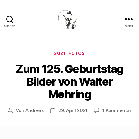
Suchen
Menü
Walter
Mehring
Kategorien
2021
FOTOS
Zum 125. Geburtstag
Bilder von Walter
Mehring
zu
Von
Andreas
29. April 2021
1 Kommentar
Beitragsautor
Beitragsdatum
Zu
125
Geb
Bil