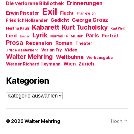
Erinnerungen
Die verlorene Bibliothek
Exil
Erwin Piscator
Flucht
Frankreich
George Grosz
Gedicht
Friedrich Hollaender
Kabarett
Kurt Tucholsky
Hertha Pauli
Kurt Weill
Lyrik
Paris
Lied
Porträt
Marseille
Müller
Lieder
Prosa
Roman
Rezension
Theater
Video
Varian Fry
Trude Hesterberg
Walter Mehring
Weltbühne
Werkausgabe
Wien
Zürich
Werner Richard Heymann
Kategorien
Kategorien
© 2026
Walter Mehring
Hoch
↑