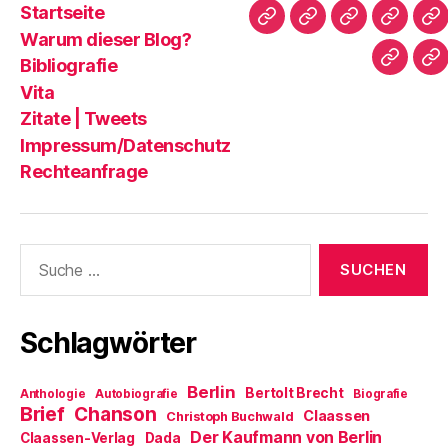
Startseite
Startseite
Warum
Bibliografie
Vita
Zi
Warum dieser Blog?
dieser
|
Bibliografie
Impres
Re
Blog?
T
Vita
Zitate | Tweets
Impressum/Datenschutz
Rechteanfrage
Suche
nach:
Schlagwörter
Berlin
Bertolt Brecht
Anthologie
Autobiografie
Biografie
Brief
Chanson
Claassen
Christoph Buchwald
Der Kaufmann von Berlin
Claassen-Verlag
Dada