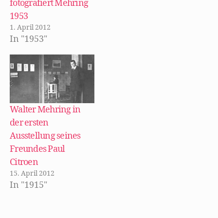
fotografiert Mehring
t
n
n
)
e
n
1953
t
e
)
u
1. April 2012
e
m
In "1953"
F
e
n
s
t
e
r
g
e
ö
f
Walter Mehring in
f
n
der ersten
e
t
Ausstellung seines
)
Freundes Paul
Citroen
15. April 2012
In "1915"