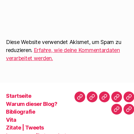
Diese Website verwendet Akismet, um Spam zu
reduzieren.
Erfahre, wie deine Kommentardaten
verarbeitet werden.
Startseite
Startseite
Warum
Bibliografie
Vita
Zi
Warum dieser Blog?
dieser
|
Bibliografie
Impres
Re
Blog?
T
Vita
Zitate | Tweets