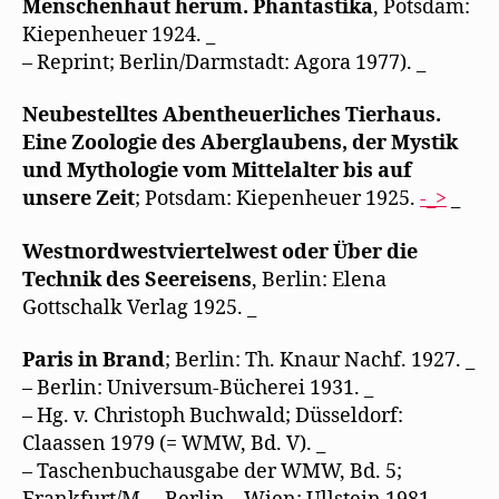
Menschenhaut herum. Phantastika
, Potsdam:
Kiepenheuer 1924. _
– Reprint; Berlin/Darmstadt: Agora 1977). _
Neubestelltes Abentheuerliches Tierhaus.
Eine Zoologie des Aberglaubens, der Mystik
und
Mythologie vom Mittelalter bis auf
unsere Zeit
; Potsdam: Kiepenheuer 1925.
-_>
_
Westnordwestviertelwest oder Über die
Technik des Seereisens
, Berlin: Elena
Gottschalk Verlag 1925. _
Paris in Brand
; Berlin: Th. Knaur Nachf. 1927. _
– Berlin: Universum-Bücherei 1931. _
– Hg. v. Christoph Buchwald; Düsseldorf:
Claassen 1979 (= WMW, Bd. V). _
– Taschenbuchausgabe der WMW, Bd. 5;