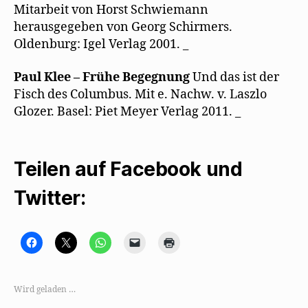
Mitarbeit von Horst Schwiemann
herausgegeben von Georg Schirmers.
Oldenburg: Igel Verlag 2001. _
Paul Klee – Frühe Begegnung
Und das ist der
Fisch des Columbus. Mit e. Nachw. v. Laszlo
Glozer. Basel: Piet Meyer Verlag 2011. _
Teilen auf Facebook und
Twitter:
K
K
K
K
K
l
l
l
l
l
i
i
i
i
i
c
c
c
c
c
k
k
k
k
k
,
e
e
e
e
Wird geladen …
u
,
n
n
n
m
u
,
,
z