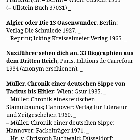
Frankfurt/M. – Berlin – Wien: Ullstein 1981
(= Ullstein Buch 37031) _
Algier oder Die 13 Oasenwunder
. Berlin:
Verlag Die Schmiede 1927. _
– Reprint; Icking Kreisselmeier Verlag 1965. _
Naziführer sehen dich an. 33 Biographien aus
dem Dritten Reich
; Paris: Editions de Carrefour
1934 (anonym erschienen). _
Müller. Chronik einer deutschen Sippe von
Tacitus bis Hitler
; Wien: Gsur 1935. _
– Müller. Chronik eines teutschen
Stammbaums; Hannover: Verlag für Literatur
und Zeitgeschehen 1960. _
– Müller. Chronik einer deutschen Sippe;
Hannover: Fackelträger 1971. _
– Hg. v. Christoph Buchwald; Düsseldorf: