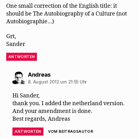
s
ö
e
e
f
t
f
n
n
f
One small correction of the English title: it
e
f
s
d
n
r
n
t
e
e
should be The Autobiography of a Culture (not
g
e
e
n
t
e
t
r
(
)
Autobiographie…)
ö
)
g
W
f
e
i
f
ö
r
Grt,
n
f
d
e
f
i
Sander
t
n
n
)
e
n
t
e
)
u
ANTWORTEN
e
m
F
e
sagt:
Andreas
n
s
8. August 2012 um 21:55 Uhr
t
e
r
Hi Sander,
g
e
thank you. I added the netherland version.
ö
f
And your amendment is done.
f
n
Best regards, Andreas
e
t
)
ANTWORTEN
VOM BEITRAGSAUTOR