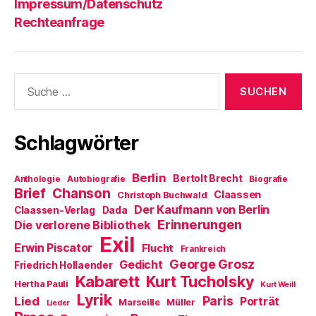
Impressum/Datenschutz
Rechteanfrage
Suche
nach:
Schlagwörter
Berlin
Bertolt Brecht
Anthologie
Autobiografie
Biografie
Brief
Chanson
Claassen
Christoph Buchwald
Der Kaufmann von Berlin
Claassen-Verlag
Dada
Erinnerungen
Die verlorene Bibliothek
Exil
Erwin Piscator
Flucht
Frankreich
George Grosz
Gedicht
Friedrich Hollaender
Kabarett
Kurt Tucholsky
Hertha Pauli
Kurt Weill
Lyrik
Paris
Lied
Porträt
Marseille
Müller
Lieder